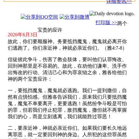
详细资讯>>
打印版 >>
两个
宝贵的应许
2026年6月3日
故此，你们要顺服神。务要抵挡魔鬼，魔鬼就必离开你
们逃跑了。你们亲近神，神就必亲近你们。（雅4:7-8）
信徒彼此争斗，伤害了教会肢体，要叫他们认罪悔改、
回到神那里是不容易的。故此，在劝他们谦卑、洗手作
出悔改的行动、清洁己心和为罪哀恸之余，雅各给他们
神的两个宝贵应许：
一，要抵挡魔鬼，魔鬼就必逃跑。我们一提到撒但，自
然有点惧怕感。但雅各告诉我们，原来我们只要抵挡魔
鬼，魔鬼不单要离开，更要逃跑！虽然纷争斗殴是可怕
的罪，但若我们停止犯罪，敌挡魔鬼，撒但就不再掌握
我们的心，而是立刻逃离，我们就能胜过罪恶！
二，要亲近神，神就必亲近你们。如果我们要长久地远
离罪恶，就一定要回到神的身边。人所犯的这些罪虽然