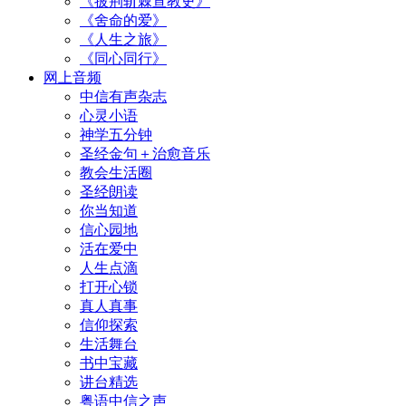
《披荆斩棘宣教史》
《舍命的爱》
《人生之旅》
《同心同行》
网上音频
中信有声杂志
心灵小语
神学五分钟
圣经金句＋治愈音乐
教会生活圈
圣经朗读
你当知道
信心园地
活在爱中
人生点滴
打开心锁
真人真事
信仰探索
生活舞台
书中宝藏
讲台精选
粤语中信之声