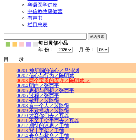
粤语医学讲座
中信教牧康健营
有声书
栏目总表
每日灵修小品
年 份：
月 份：
目 录
06/01 神所赐的信心／吕沛渊
06/02 信心与行为／陈明斌
06/03 两个宝贵的应许／陈明斌 ＞
06/04 明白／张西平
06/05 思想与回想／张西平
06/06 过程／张西平
06/07 敬拜／裴路得
06/08 有一个人／裴路得
06/09 不致摇动／裴路得
06/10 才容你们去／瓦器
06/11 不至于空手而去／瓦器
06/12 期待的迷思／卫德
06/13 背十字架／卫德
06/14 丧命与救命／卫德