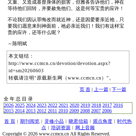
又重、又造成基督身体的损害，但雅各告诉他们，神在
等待他们回转，并要赦免他们。这是何等宝贵的应许！
不论我们因认罪悔改而就近神，还是因爱要亲近祂，只
要我们愿意来到神面前，祂必亲近我们！我们有这样宝
贵的应许，还等什么呢？
～陈明斌
本文链结：
http://www.ccmcn.cn/devotion/devotion.aspx?
id=sm20260603
转载请注明"原载新生网（www.ccmcn.cn）"。
页 首
|
上一篇
|
下一篇
全 年 总 目 录
2026
2025
2024
2023
2022
2021
2020
2019
2018
2017
2016
2015
2014
2013
2012
2011
2010
2009
2008
2007
2006
首 頁
︱
期刊阅览
︱
灵修小品
︱
晓君信箱
︱
观点角度
︱
时代热
点
︱
培训资源
︱
网上音频
Copyright © 2026 www.ccmcn.cn All Rights Reserved.