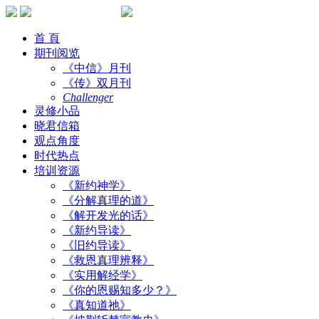
首 頁
期刊阅览
《中信》月刊
《传》双月刊
Challenger
灵修小品
晓君信箱
观点角度
时代热点
培训资源
《新约神学》
《分解真理的道》
《解开发光的话》
《新约导读》
《旧约导读》
《救恩真理辨释》
《实用解经学》
《你的恩赐知多少？》
《真知道祂》