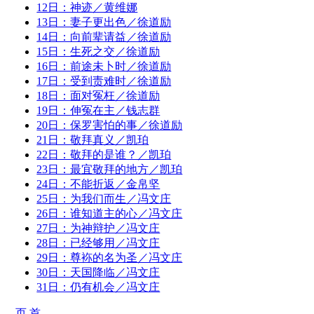
12日：神迹／黄维娜
13日：妻子更出色／徐道励
14日：向前辈请益／徐道励
15日：生死之交／徐道励
16日：前途未卜时／徐道励
17日：受到责难时／徐道励
18日：面对冤枉／徐道励
19日：伸冤在主／钱志群
20日：保罗害怕的事／徐道励
21日：敬拜真义／凯珀
22日：敬拜的是谁？／凯珀
23日：最宜敬拜的地方／凯珀
24日：不能折返／金帛坚
25日：为我们而生／冯文庄
26日：谁知道主的心／冯文庄
27日：为神辩护／冯文庄
28日：已经够用／冯文庄
29日：尊袮的名为圣／冯文庄
30日：天国降临／冯文庄
31日：仍有机会／冯文庄
页 首