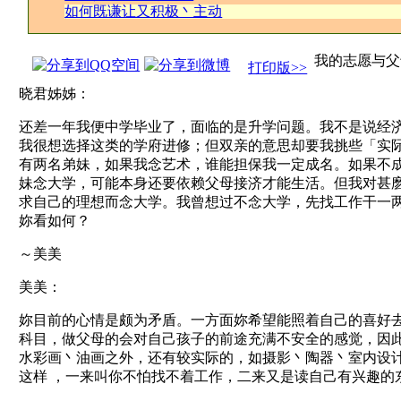
如何既谦让又积极丶主动
我的志愿与父
打印版>>
晓君姊姊：
还差一年我便中学毕业了，面临的是升学问题。我不是说经
我很想选择这类的学府进修；但双亲的意思却要我挑些「实
有两名弟妹，如果我念艺术，谁能担保我一定成名。如果不
妹念大学，可能本身还要依赖父母接济才能生活。但我对甚
求自己的理想而念大学。我曾想过不念大学，先找工作干一
妳看如何？
～美美
美美：
妳目前的心情是颇为矛盾。一方面妳希望能照着自己的喜好
科目，做父母的会对自己孩子的前途充满不安全的感觉，因
水彩画丶油画之外，还有较实际的，如摄影丶陶器丶室内设
这样 ，一来叫你不怕找不着工作，二来又是读自己有兴趣的