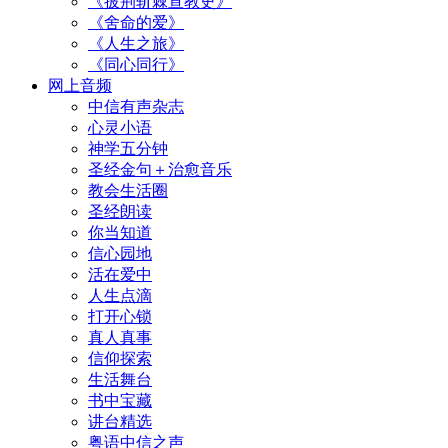
《披荆斩棘宣教史》
《舍命的爱》
《人生之旅》
《同心同行》
网上音频
中信有声杂志
心灵小语
神学五分钟
圣经金句＋治愈音乐
教会生活圈
圣经朗读
你当知道
信心园地
活在爱中
人生点滴
打开心锁
真人真事
信仰探索
生活舞台
书中宝藏
讲台精选
粤语中信之声