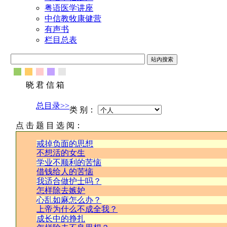
粤语医学讲座
中信教牧康健营
有声书
栏目总表
晓 君 信 箱
总目录>>
类 别：
点 击 题 目 选 阅：
戒掉负面的思想
不想活的女生
学业不顺利的苦恼
借钱给人的苦恼
我适合做护士吗？
怎样除去嫉妒
心乱如麻怎么办？
上帝为什么不成全我？
成长中的挣扎