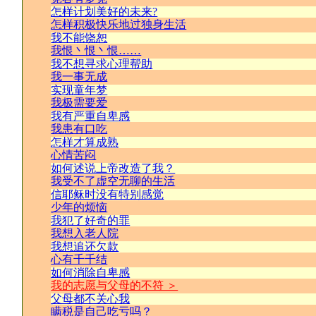
怎样计划美好的未来?
怎样积极快乐地过独身生活
我不能饶恕
我恨丶恨丶恨……
我不想寻求心理帮助
我一事无成
实现童年梦
我极需要爱
我有严重自卑感
我患有口吃
怎样才算成熟
心情苦闷
如何述说上帝改造了我？
我受不了虚空无聊的生活
信耶稣时没有特别感觉
少年的烦恼
我犯了好奇的罪
我想入老人院
我想追还欠款
心有千千结
如何消除自卑感
我的志愿与父母的不符 ＞
父母都不关心我
瞒税是自己吃亏吗？