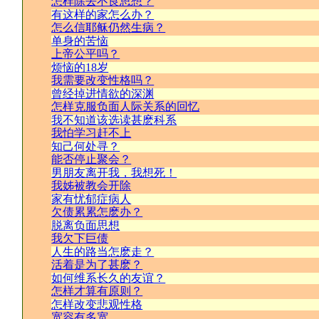
怎样除去不良思想？
有这样的家怎么办？
怎么信耶稣仍然生病？
单身的苦恼
上帝公平吗？
烦恼的18岁
我需要改变性格吗？
曾经掉进情欲的深渊
怎样克服负面人际关系的回忆
我不知道该选读甚麽科系
我怕学习赶不上
知己何处寻？
能否停止聚会？
男朋友离开我，我想死！
我姊被教会开除
家有忧郁症病人
欠债累累怎麽办？
脱离负面思想
我欠下巨债
人生的路当怎麽走？
活着是为了甚麽？
如何维系长久的友谊？
怎样才算有原则？
怎样改变悲观性格
宽容有多宽