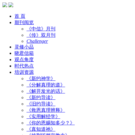
首 頁
期刊阅览
《中信》月刊
《传》双月刊
Challenger
灵修小品
晓君信箱
观点角度
时代热点
培训资源
《新约神学》
《分解真理的道》
《解开发光的话》
《新约导读》
《旧约导读》
《救恩真理辨释》
《实用解经学》
《你的恩赐知多少？》
《真知道祂》