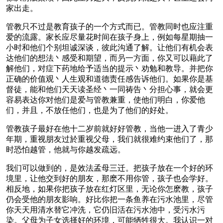
家出走。
管教只不过是教育孩子的一个方式而已。管教同时也应注重
爱的流露。家长应尽量花时间在孩子身上，例如每星期抽一
小时和他们个别坦诚深谈，彼此沟通了解。让他们有机会表
达他们的想法丶感受和期望，而叧一方面，你又可以藉此了
解他们，对症下药地给予适当的提示丶劝勉和教导。并把你
正确的价值观丶人生观和道德责任感告诉他们。如果你是基
督徒，能和他们天天读圣经丶一同祷告丶分担心事，就会更
容易表达你对他们是爱与管教兼重，使他们明白，你爱他
们，并且，不放任他们，也是为了他们的好处。
管教孩子最好在他十二岁前就好好管教，当他一进入了青少
年期，重视朋友过於重视父母，我们就很难约束他们了，那
时恐怕越管，他就与你越发疏远。
我们可以做到的，是效法孟母三迁。把孩子放在一个好的环
境里，让他交到好的朋友，那麽不用你管，孩子也会学好。
相反地，如果你把孩子放在红灯区里，无论你怎麽教，孩子
仍会受他的朋友影响。好比你把一条鱼养在污水池里，尽管
你天天用清水替它冲洗，它仍旧活在污水池中，受污水污
染。父母为子女选择好的环境，可能牺牲很大。我认识一对