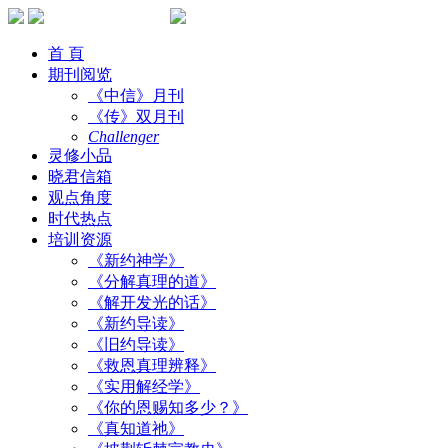
首 頁
期刊阅览
《中信》月刊
《传》双月刊
Challenger
灵修小品
晓君信箱
观点角度
时代热点
培训资源
《新约神学》
《分解真理的道》
《解开发光的话》
《新约导读》
《旧约导读》
《救恩真理辨释》
《实用解经学》
《你的恩赐知多少？》
《真知道祂》