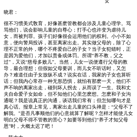
女
晓君：
很不习惯美式敎育，好像甚麽管教都会涉及儿童心理学。骂
骂他们，说会影响儿童的自尊心；打手心也许变为虐待儿
女，而被判罪。孩子们好像很会运用他们的权利。小小不如
意，便向警局投诉，甚至离家出走。其实做父母的，除了心
理不正常的外，哪个不疼爱自己的子女？当子女犯错时，正
是因为爱他们，才加以责备或体罚。所谓“养不教，父之
过”，又说“慈母多败儿”。当然，儿女一说便遵行父母的教
导，最合理想；但假如父母要训，而儿女不听话时，又怎
办？难道任由子女放纵不成？说实在话，我家的子女也算听
话；但我内心常存一种无形恐惧，就怕有那麽一天，他们不
声不响的离家出走，碰到坏人拐去，从而误了一生。我和丈
夫自命爱子女如命，但不知他们心里怎麽想。怎麽和子女沟
通呢？我是说真正的沟通，谈话我们常有；但怎知哪句才是
真心话。报章上常见，离家出走儿童的口头禅是：“父母不了
解我。”是否凡事顺他们的心意就算了解呢？怎样才能使儿女
明白父母不得不管教的苦心？如要等到他们“养子才知父母
恩”时，大概太迟了吧！