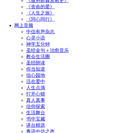
《披荆斩棘宣教史》
《舍命的爱》
《人生之旅》
《同心同行》
网上音频
中信有声杂志
心灵小语
神学五分钟
圣经金句＋治愈音乐
教会生活圈
圣经朗读
你当知道
信心园地
活在爱中
人生点滴
打开心锁
真人真事
信仰探索
生活舞台
书中宝藏
讲台精选
粤语中信之声