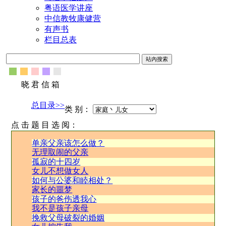
粤语医学讲座
中信教牧康健营
有声书
栏目总表
晓 君 信 箱
总目录>>
类 别：
点 击 题 目 选 阅：
单亲父亲该怎么做？
无理取闹的父亲
孤寂的十四岁
女儿不想做女人
如何与公婆和睦相处？
家长的噩梦
孩子的爸伤透我心
我不是孩子亲母
挽救父母破裂的婚姻