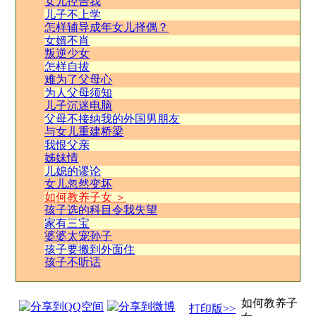
女儿控告我
儿子不上学
怎样辅导成年女儿择偶？
女婿不肖
叛逆少女
怎样自拔
难为了父母心
为人父母须知
儿子沉迷电脑
父母不接纳我的外国男朋友
与女儿重建桥梁
我恨父亲
姊妹情
儿媳的谬论
女儿忽然变坏
如何教养子女 ＞
孩子选的科目令我失望
家有三宝
婆婆太宠孙子
孩子要搬到外面住
孩子不听话
如何教养子
打印版>>