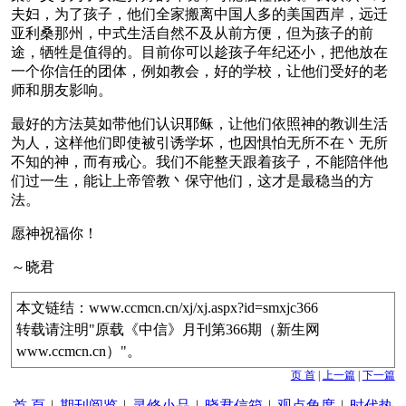
夫妇，为了孩子，他们全家搬离中国人多的美国西岸，远迁
亚利桑那州，中式生活自然不及从前方便，但为孩子的前
途，牺牲是值得的。目前你可以趁孩子年纪还小，把他放在
一个你信任的团体，例如教会，好的学校，让他们受好的老
师和朋友影响。
最好的方法莫如带他们认识耶稣，让他们依照神的教训生活
为人，这样他们即使被引诱学坏，也因惧怕无所不在丶无所
不知的神，而有戒心。我们不能整天跟着孩子，不能陪伴他
们过一生，能让上帝管教丶保守他们，这才是最稳当的方
法。
愿神祝福你！
～晓君
本文链结：www.ccmcn.cn/xj/xj.aspx?id=smxjc366
转载请注明"原载《中信》月刊第366期（新生网
www.ccmcn.cn）"。
页 首
|
上一篇
|
下一篇
首 頁
︱
期刊阅览
︱
灵修小品
︱
晓君信箱
︱
观点角度
︱
时代热