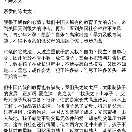
～陈太太
亲爱的陈太太：
我很了解你的心情，我们中国人原有的教育子女的方法，来
到美国受到很大的冲击。再加上看到美国社会种种不良风
气，青少年怀孕丶堕胎丶自杀丶离家出走丶暴力及吸毒问
题，不得不令我们做父母的胆颤心惊，步步为营。
时髦的管教法，太过注重孩子的人权丶自由丶民主丶自尊心
等，因此流於不管不教，放任孩子，甚至不把错与对告诉孩
子，致令孩子在成长过程中，不断要靠自己摸索，又因不知
是非，善恶，胡作妄为，犯了许多错，吃尽了许多苦头，甚
至贻害一生。
但中国传统的教育也有缺失，我们失之於太严，太限制孩子
的发展，正所谓“爱之深，责之切”，“杖头之下出孝子”。父
母对孩子只有责备丶批评，使的是家长式高压政策，谈不上
了解，不轻易表达柔情。而後孩子见了父母，特别是父亲，
只有畏惧，没有沟通。中国人又常望子成龙，光宗耀祖，出
人头地。孩子感觉不到父母无条件的爱，却感到父母压力甚
大。这在旧社会还行得通，但在西方文化冲击底下，孩子不
像从前般柔顺，因此压力越大，反抗力就越大，甚至还会离