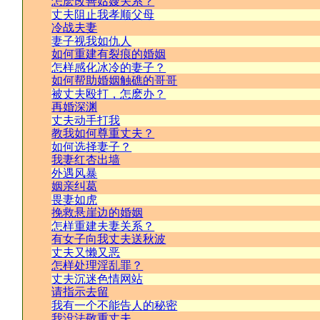
怎麽改善姑嫂关系？
丈夫阻止我孝顺父母
冷战夫妻
妻子视我如仇人
如何重建有裂痕的婚姻
怎样感化冰冷的妻子？
如何帮助婚姻触礁的哥哥
被丈夫殴打，怎麽办？
再婚深渊
丈夫动手打我
教我如何尊重丈夫？
如何选择妻子？
我妻红杏出墙
外遇风暴
姻亲纠葛
畏妻如虎
挽救悬崖边的婚姻
怎样重建夫妻关系？
有女子向我丈夫送秋波
丈夫又懒又恶
怎样处理淫乱罪？
丈夫沉迷色情网站
请指示去留
我有一个不能告人的秘密
我没法敬重丈夫