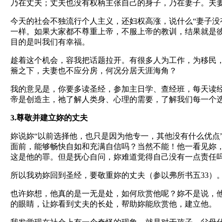
乃在丈夫；丈夫也没有权柄主张自己的身子，乃在妻子。夫
今天的社会不独流行个人主义，还妇权高涨，说什么“妻子没
一样。如果大家都不尊重上帝，不服上帝的教训，结果就是
目的是叫我们有幸福。
趁着这个机会，容我把话题拉开。有很多人为工作，为移民
簷之下，夫妻也不应分房，何况分居天涯海角？
我的意见是，你要多读圣经，参加主日学、查经班，每天读
帝是创造主，祂了解人类身、心理的需要，了解我们每一个
3.尊敬并建立妳的丈夫
妳说妳“以前选择他，也只是因为他专一，其他没有什么优点
面前，能够畅快自如和充满自信吗？当然不能！他一看见妳
这是他的罪。但是抚心自问，妳难道觉得自己没有一点责任吗
所以我劝妳回到圣经，要敬重妳的丈夫（参以弗所书五33）
也许妳想，他真的是一无是处，如何欣赏他呢？妳不是说，
的眼睛，让妳看到丈夫的长处，帮助妳能欣赏他，建立他。