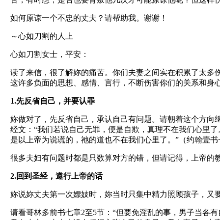
如何原谅一个不忠的丈夫？请帮助我。谢谢！
～心如刀割的人上
心如刀割女士，平安：
读了来信，很了解妳的痛苦。你们夫妻之间实在积累了太多
这许多负面的思想、感情、言行，不断伤害你们的关系和身
1.先反省自己，并要认罪
妳做对了，先反省自己，承认自己有问题。请朝着这个方向
经文：“我们若说自己无罪，便是自欺，真理不在我们心里
是以上帝为说谎的，祂的道也不在我们心里了。”（约翰壹书一
很多夫妇有问题时都是只数算对方的错，但请记得，上帝的
2.回到圣经，遵行上帝的话
妳说妳丈夫第一次嫖妓时，妳当时只集中精力照顾孩子，又
请看哥林多前书七章2至5节：“但要免淫乱的事，男子当各