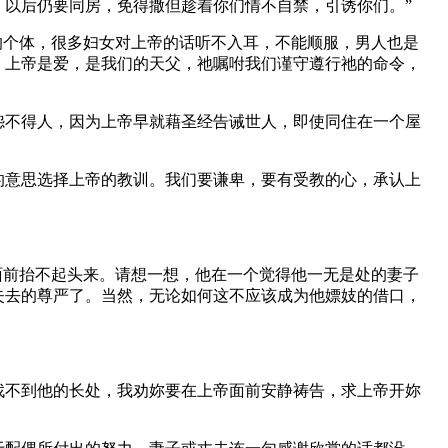
以后仍要同房，免得撒但趁着你们情不自禁，引诱你们。”
的个体，很多妇女对上帝的话听不入耳，不能顺服，男人也是
，上帝是爱，是我们的天父，祂嘱咐我们谨守遵行祂的命令，
怨不得人，因为上帝早就藉圣经告诫世人，即使同住在一个屋
的意思选择上帝的教训。我们要谦卑，要有受教的心，承认上
面前抬不起头来。请想一想，他在一个觉得他一无是处的妻子
失去的尊严了。当然，无论如何这不应该成为他嫖妓的借口，
找不到他的长处，我劝妳要在上帝面前安静祷告，求上帝开妳