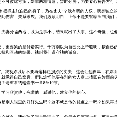
妻不可彼此亏负，除非两相情愿，暂时分房，为要专心祷告方可；
有权柄主张自己的身子，乃在丈夫”？我有我的人权，我是独立
彼此伤害，关系破裂。我们必须明白，上帝不是要管辖压制我们
，夫妻分隔两地，以为是事小，结果就出了大事。这不奇怪，也
经，更要紧的是付诸实行。千万別以为自己比上帝聪明，按自己
选择和互动的结果。祂叫我们遵守祂的诫命。
”。我劝妳以后不要再这样贬损妳的丈夫，这会让他自卑，在妳
，就觉得自己窝囊。所以难怪他要在別的女人身上找回在妳面前
？请重看约翰壹书一章8至10节。
。学习欣赏他，夸讚他，感谢他，建立他的信心。
他是別人眼里的好好先生吗？这不就是他的优点之一吗？如果再