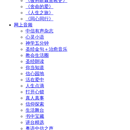
《披荆斩棘宣教史》
《舍命的爱》
《人生之旅》
《同心同行》
网上音频
中信有声杂志
心灵小语
神学五分钟
圣经金句＋治愈音乐
教会生活圈
圣经朗读
你当知道
信心园地
活在爱中
人生点滴
打开心锁
真人真事
信仰探索
生活舞台
书中宝藏
讲台精选
粤语中信之声