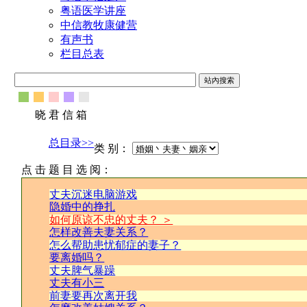
粤语医学讲座
中信教牧康健营
有声书
栏目总表
晓 君 信 箱
总目录>>
类 别：
点 击 题 目 选 阅：
丈夫沉迷电脑游戏
隐婚中的挣扎
如何原谅不忠的丈夫？ ＞
怎样改善夫妻关系？
怎么帮助患忧郁症的妻子？
要离婚吗？
丈夫脾气暴躁
丈夫有小三
前妻要再次离开我