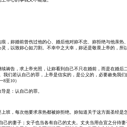
伤痕，妳婚前曾伤过他的心、婚后他对妳不忠、妳拒绝与他亲热
心灵，以致妳心如刀割。不幸中之大幸，妳还是敬畏上帝的，所
继续祷告，求上帝光照，让妳看到自己不只在婚前，而是在婚后
了。我们若认自己的罪，上帝是信实的，是公义的，必要赦免我们
8至10）
教导是：认自己的罪。
要上班，每次他要求亲热都被妳拒绝。妳知道关于这方面圣经是
有自己的妻子；女子也当各有自己的丈夫。丈夫当用合宜之分待