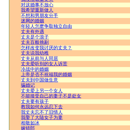
对这婚事不放心
我希望重新做人
不想和男朋友分手
迷网的婚姻
年轻人怎麽争取独立自由
丈夫有外遇
丈夫是个浪子
丈夫百般挑剔
怎样改变我讨厌的丈夫？
丈夫说我幼稚
丈夫从前与人同居
丈夫爱听别的女人诉苦
冷战中的婚姻
上帝是否不祝福我的婚姻
丈夫到中国做生意
骗婚记
丈夫爱上另一个女人
不能接受自己的妻子不是处女
丈夫要有孩子
教我如何永远忍下去
我丈夫忘不了旧情人
我娶了大陆女子为妻
相敬如冰
嫁错郎