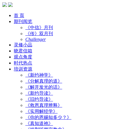
首 頁
期刊阅览
《中信》月刊
《传》双月刊
Challenger
灵修小品
晓君信箱
观点角度
时代热点
培训资源
《新约神学》
《分解真理的道》
《解开发光的话》
《新约导读》
《旧约导读》
《救恩真理辨释》
《实用解经学》
《你的恩赐知多少？》
《真知道祂》