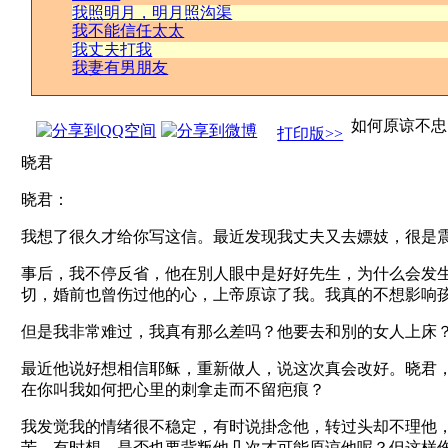
我照明月，明月照沟渠
我不能信任太太
我丈夫打我
我妻有男朋友
如何原谅不忠
打印版>>
晓君
晓君：
我想了很久才给你写这信。最近发现我丈夫又去嫖妓，很是
事后，我不停反省，他在別人眼中是好好先生，为什么会发
切，婚前也曾伤过他的心，上帝原谅了我。我真的不想影响
但是我非常难过，我真有那么差吗？他要去和別的女人上床
最近他说好想相信耶稣，重新做人，说这次真会改好。晓君
在你叫我如何把心里的刺拿走而不留疤痕？
我发觉我的情绪很不稳定，有时说掛念他，转过头却不理他
苦，有时想，是否也要背叛他几次才可能原谅他呢？但这样