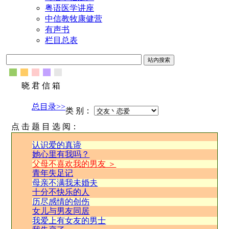
粤语医学讲座
中信教牧康健营
有声书
栏目总表
晓 君 信 箱
总目录>>
类 别：
点 击 题 目 选 阅：
认识爱的真谛
她心里有我吗？
父母不喜欢我的男友 ＞
青年失足记
母亲不满我未婚夫
十分不快乐的人
历尽感情的创伤
女儿与男友同居
我爱上有女友的男士