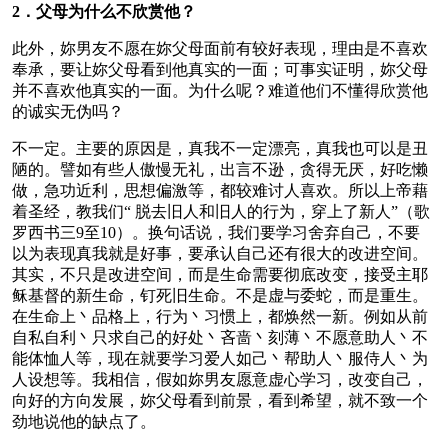
2．父母为什么不欣赏他？
此外，妳男友不愿在妳父母面前有较好表现，理由是不喜欢
奉承，要让妳父母看到他真实的一面；可事实证明，妳父母
并不喜欢他真实的一面。为什么呢？难道他们不懂得欣赏他
的诚实无伪吗？
不一定。主要的原因是，真我不一定漂亮，真我也可以是丑
陋的。譬如有些人傲慢无礼，出言不逊，贪得无厌，好吃懒
做，急功近利，思想偏激等，都较难讨人喜欢。所以上帝藉
着圣经，教我们“ 脱去旧人和旧人的行为，穿上了新人”（歌
罗西书三9至10）。换句话说，我们要学习舍弃自己，不要
以为表现真我就是好事，要承认自己还有很大的改进空间。
其实，不只是改进空间，而是生命需要彻底改变，接受主耶
稣基督的新生命，钉死旧生命。不是虚与委蛇，而是重生。
在生命上丶品格上，行为丶习惯上，都焕然一新。例如从前
自私自利丶只求自己的好处丶吝啬丶刻薄丶不愿意助人丶不
能体恤人等，现在就要学习爱人如己丶帮助人丶服侍人丶为
人设想等。我相信，假如妳男友愿意虚心学习，改变自己，
向好的方向发展，妳父母看到前景，看到希望，就不致一个
劲地说他的缺点了。