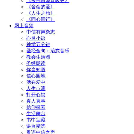
《披荆斩棘宣教史》
《舍命的爱》
《人生之旅》
《同心同行》
网上音频
中信有声杂志
心灵小语
神学五分钟
圣经金句＋治愈音乐
教会生活圈
圣经朗读
你当知道
信心园地
活在爱中
人生点滴
打开心锁
真人真事
信仰探索
生活舞台
书中宝藏
讲台精选
粤语中信之声