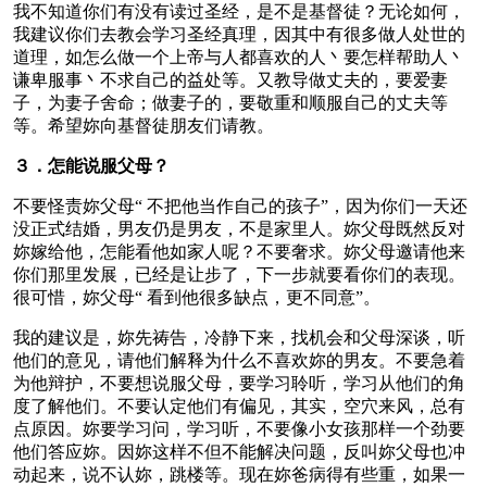
我不知道你们有没有读过圣经，是不是基督徒？无论如何，
我建议你们去教会学习圣经真理，因其中有很多做人处世的
道理，如怎么做一个上帝与人都喜欢的人丶要怎样帮助人丶
谦卑服事丶不求自己的益处等。又教导做丈夫的，要爱妻
子，为妻子舍命；做妻子的，要敬重和顺服自己的丈夫等
等。希望妳向基督徒朋友们请教。
３．怎能说服父母？
不要怪责妳父母“ 不把他当作自己的孩子”，因为你们一天还
没正式结婚，男友仍是男友，不是家里人。妳父母既然反对
妳嫁给他，怎能看他如家人呢？不要奢求。妳父母邀请他来
你们那里发展，已经是让步了，下一步就要看你们的表现。
很可惜，妳父母“ 看到他很多缺点，更不同意”。
我的建议是，妳先祷告，冷静下来，找机会和父母深谈，听
他们的意见，请他们解释为什么不喜欢妳的男友。不要急着
为他辩护，不要想说服父母，要学习聆听，学习从他们的角
度了解他们。不要认定他们有偏见，其实，空穴来风，总有
点原因。妳要学习问，学习听，不要像小女孩那样一个劲要
他们答应妳。因妳这样不但不能解决问题，反叫妳父母也冲
动起来，说不认妳，跳楼等。现在妳爸病得有些重，如果一