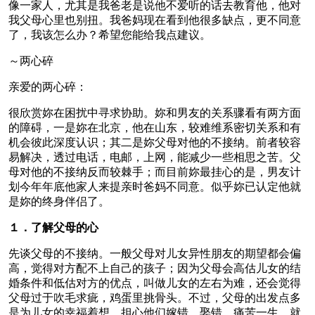
像一家人，尤其是我爸老是说他不爱听的话去教育他，他对
我父母心里也别扭。我爸妈现在看到他很多缺点，更不同意
了，我该怎么办？希望您能给我点建议。
～两心碎
亲爱的两心碎：
很欣赏妳在困扰中寻求协助。妳和男友的关系骤看有两方面
的障碍，一是妳在北京，他在山东，较难维系密切关系和有
机会彼此深度认识；其二是妳父母对他的不接纳。前者较容
易解决，透过电话，电邮，上网，能减少一些相思之苦。父
母对他的不接纳反而较棘手；而目前妳最挂心的是，男友计
划今年年底他家人来提亲时爸妈不同意。似乎妳已认定他就
是妳的终身伴侣了。
１．了解父母的心
先谈父母的不接纳。一般父母对儿女异性朋友的期望都会偏
高，觉得对方配不上自己的孩子；因为父母会高估儿女的结
婚条件和低估对方的优点，叫做儿女的左右为难，还会觉得
父母过于吹毛求疵，鸡蛋里挑骨头。不过，父母的出发点多
是为儿女的幸福着想，担心他们嫁错，娶错，痛苦一生。就