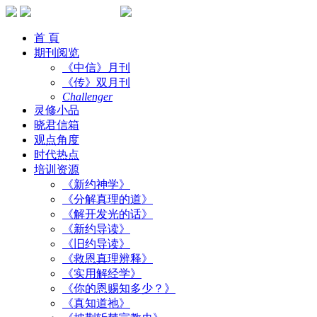
首 頁
期刊阅览
《中信》月刊
《传》双月刊
Challenger
灵修小品
晓君信箱
观点角度
时代热点
培训资源
《新约神学》
《分解真理的道》
《解开发光的话》
《新约导读》
《旧约导读》
《救恩真理辨释》
《实用解经学》
《你的恩赐知多少？》
《真知道祂》