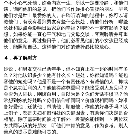
个不小心气死他，妳会内疚一生。所以一定要冷静，和他们
谈，询问他们的意见，把他们当作妳推心置腹的朋友，毕竟
他们才是世上最爱妳的人。在聆听谘询的过程中，妳可以请
教他们，有没有看到男友有些什么长处，请他们分析，哪些
长处和缺点会影响日后家庭的幸福？哪些不一定有影响？我
想，如果妳能一直心平气和地与父母交谈，客观聆听并尊重
他们的意见，再过些日子，他们必看见他们的小女孩已经成
长，能照顾自己。这样他们对妳的选择必比较放心。
４．再了解对方
妳说，和男友交往已两年半，但不知真正在一起的时间有多
久？对他认识多少？他有什么长丶短处，妳都知道吗？能包
容他的短处吗？他是不是一个有责任感丶有诚信的人，抑或
是个急功近利的人？他值得妳尊重吗？能接受别人意见吗？
会否为人固执，刚愎自用，自以为是？你们无话不谈吗？他
常想到妳的好处吗？你们信仰相同吗？价值观相同吗？妳准
备好爱他，迁就他，帮助他，顺服他，作他的好妻子吗？以
上例子，都是夫妇和谐相处的关键因素，有助你们决定是否
相配。除了需要时间彼此了解外，希望妳能找到一丶两位双
方共同认识的好朋友，听他们中肯的意见，作为参考。别人
善意的提示是难能可贵的。