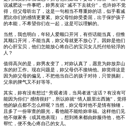
说减肥这一件事吧，妳男友说“ 减不下去就分”，也许妳不觉
得，但父母听出了，这是一句相当不尊重妳的话，似乎看减
肥比你们的感情更要紧。妳父母怕妳受委屈，出于保护孩子
的本能，不希望你们在一起，这是可以理解的。
当然，我也明白，年轻人爱顺口开河，有些话能当真，但惟
其顺口开河，不能当真，妳父母就更不放心了。因妳是他们
的心肝宝贝，他们怎能放心将自己的宝贝女儿托付给轻浮的
人？
值得高兴的是，妳男友变了，对妳认真了，愿意为妳放弃山
东的好工作。现在问题是，妳父母仍不接纳他。妳觉得这是
因为妳父母的偏见，不把他当自己的孩子对待，只管挑剔，
父亲的脾气又不好等等。
其实，妳有没有想过“ 旁观者清，当局者迷”这话？有没有可
能因为你们“ 感情很好”，所以妳就“ 情人眼里出西施”，觉得
他的缺点都不怎么样呢？当然，妳父母对他不是情有独锺，
且多了一份审查的眼光，看他能不能给妳幸福。这样他们见
他不做家务（或其他表现），想到将来都由妳服侍他，他不
帮忙，便不免心疼自己的女儿。