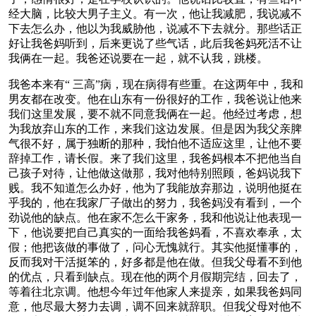
经大脑，比较大男子主义。有一次，他让我减肥，我说减不
下去怎么办，他以为我威胁他，说减不下去就分。那些话正
好让我爸妈听到，后来更说了些气话，此后我爸妈死活不让
我俩在一起。我爸还说要在一起，就不认我，跳楼。
我爸本来有“ 三高”病，现在病得有些重。在这两年中，我和
男友都在改变。他在山东有一份很好的工作，我爸说让他来
我们这里发展，要不就不同意我俩在一起。他经过考虑，想
为我放弃山东的工作，来我们这边发展。但是因为我父亲脾
气很不好，属于独断的那种，我怕他不适应这里，让他不要
辞掉工作，请长假。来了我们这里，我爸妈根本不把他当自
己孩子对待，让他做这做那，我对他特别照顾，爸妈说我下
贱。我不知道怎么办好，他为了我能放弃那边，说明他挺在
乎我的，他在我家厂子做出的努力，我爸妈没有看到，一个
劲说他的缺点。他在家不怎么干家务，我和他说让他表现一
下，他说要把自己真实的一面给我爸妈看，不喜欢奉承，太
假；他把该做的事做了，问心无愧就行。其实他挺懂事的，
反而我对干活挺笨的，好多都是他在做。但我父母看不到他
的优点，只看到缺点。现在他的两个月假期完结，回去了，
等着往北京调。他想今年过年他家人来提亲，如果我爸妈同
意，他尽最大努力去调，调不回来就辞职。但我父母对他不