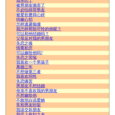
我失恋了
被男朋友抛弃了
不必怕得罪男友
被爱折磨得心碎
待嫁心切
怎样逃避痴缠
我怎样帮助可怜的他呢？
可以和他结婚吗？
父母反对我的男朋友
失恋之後
情窦初开
可以嫁给他吗?
失恋之苦恼
我喜欢一个男孩子
离婚三年
不想做第三者
我喜欢同性
失恋痛苦
男朋友不想结婚
母亲不喜欢我的男朋友
不想嫁给他
不敢坦白说爱她
常和男友吵架
我误交坏朋友
我恋上有妇之夫