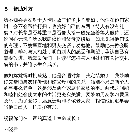
５．帮助对方
我不知妳男友对于人情世故了解多少？譬如，他住在你们家
时，会不会帮忙打扫，收拾好自己的东西？待人有没有礼
貌？对长辈是否尊重？是否像大爷一般光坐着等人服侍，还
说问心无愧？所以我建议妳和父母交谈后，如果觉得他们说
的有理，不妨率直地和男友交谈，劝勉他。鼓励他去教会听
道理，学习与人相处，明白别人的感受和期望，承认自己有
需要改进。我鼓励你们一同读些怎样与人相处和有关社交礼
貌的书，并追求生命成长。
假如妳觉得时机成熟，他是合适对象，决定结婚了，我鼓励
妳先帮助男友修补他和妳父母间的关系。婚姻不只是两个人
的事那么简单，这是涉及两个家庭和家族的事。两代之间能
和睦相处会使大家的生活更充实美满。要鼓励男友学习爱屋
及乌，为了爱妳，愿意迁就和孝敬老人家，相信他们迟早会
当他自己人一样爱护有加。
祝福你们在上帝的真道上生命成长！
～晓君