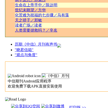
生命在上帝手中／陈达明
世纪未眺望／方华
化苦难为祝福的七步骤／马有藻
天之骄子／郑敏
读者广场／读者
人类需要拯救吗？／辛名
历期《中信》月刊有声书
"晓君信箱"
"观点与角度"
中信期刊Android应用程序
欢迎免费下载APK直接安装使用
打印版 >>