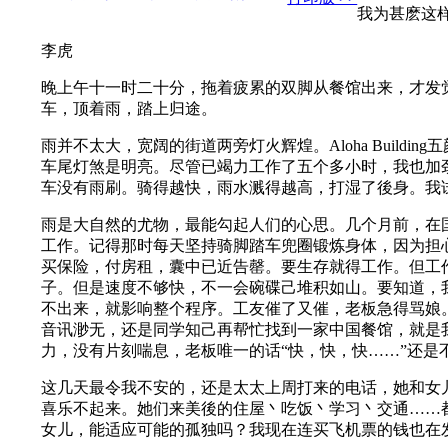
我为甚麽这
李虎
晚上午十一时二十分，拖着疲累的双脚从餐馆出来，才发
车，顶着雨，踏上归途。
雨并不太大，宽阔的街道两旁灯火辉煌。Aloha Bui
车尾灯煞是明亮。尽管已竭力工作了五个多小时，我也加
车没有雨刷。骑得越快，雨水溅得越高，打湿了後身。我
雨是大自然的尤物，最能勾起人们的心思。几个月前，在
工作。记得那时每天坚持骑脚踏车兜圈锻炼身体，因为担
买保险，付房租，囊中已近告罄。要生存就得工作。但工
子。但是速度不够快，不一会碗碟己堆积如山。要知道，
不出来，就影响整个程序。工友催了又催，老板急得骂娘
音讯渺无，还是同学知己再帮忙找到一家中国餐馆，就是我现在
力，没有片刻喘息，老板唯一的话“快，快，快……”还
这几天最令我不安的，还是太太上周打来的电话，她和女
喜乐不起来。她们来美後的住屋丶吃饭丶学习丶交通……
女儿，能适应可能的孤独吗？我现在连买飞机票的钱也在