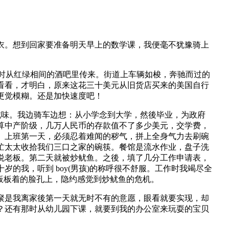
衣。想到回家要准备明天早上的数学课，我便毫不犹豫骑上
舞声不时从红绿相间的酒吧里传来。街道上车辆如梭，奔驰而过的
看看，才明白，原来这花三十美元从旧货店买来的美国自行
更觉模糊。还是加快速度吧！
滋味。我边骑车边想：从小学念到大学，然後毕业，为政府
算中产阶级，几万人民币的存款值不了多少美元，交学费，
。上班第一天，必须忍着难闻的秽气，拼上全身气力去刷碗
忙太太收拾我们三口之家的碗筷。餐馆是流水作业，盘子洗
悦老板。第二天就被炒鱿鱼。之後，填了几分工作申请表，
十岁的我，听到 boy(男孩)的称呼很不舒服。工作时我竭尽全
板板着的脸孔上，隐约感觉到炒鱿鱼的危机。
聚是我离家後第一天就无时不有的意愿，眼看就要实现，却
？还有那时从幼儿园下课，就要到我的办公室来玩耍的宝贝