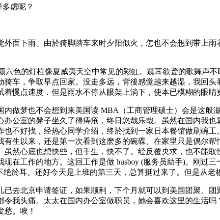
样多虑呢？
觉外面下雨。由於骑脚踏车来时夕阳似火，怎也不会想到带上雨
lding五颜六色的灯柱像夏威夷天空中常见的彩虹。震耳欲聋的歌
劲骑车，争取早点回家。没走多远，背後感觉越来越湿，我回头
试着慢点速度．但是雨水不停从眼架上淌下，使本已模糊的眼睛
国内做梦也不会想到来美国读 MBA（工商管理硕士）会是这般
心办公室的凳子坐久了得痔疮，终日悠哉乐哉。虽然在国内我也
作也不好找，经热心同学介绍，终於找到一家日本餐馆做刷碗工
我有生以来，还是第一次看到这麽多的碗碟。在家里只是偶尔帮
。虽然心底也想快些，但手生，快不了。经反覆央求，也不能取
工作的地方。这回工作是做 busboy (服务员助手)。刚过三
是不绝於耳。还好今天是上班的第三天，总算挺过来了。但是从老
儿已去北京申请签证，如果顺利，下个月就可以到美国团聚。团
都令我头痛。太太在国内办公室做职员，她会喜欢这里的生活吗
发愁。唉！