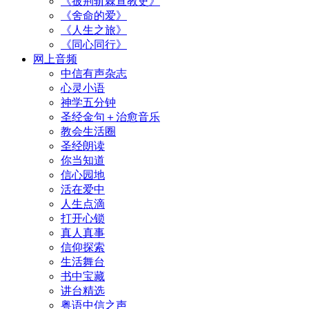
《披荆斩棘宣教史》
《舍命的爱》
《人生之旅》
《同心同行》
网上音频
中信有声杂志
心灵小语
神学五分钟
圣经金句＋治愈音乐
教会生活圈
圣经朗读
你当知道
信心园地
活在爱中
人生点滴
打开心锁
真人真事
信仰探索
生活舞台
书中宝藏
讲台精选
粤语中信之声