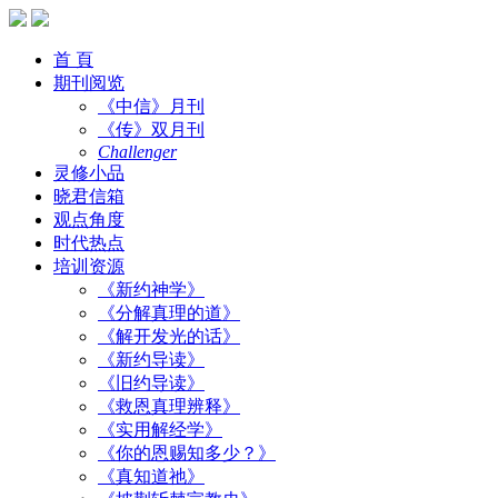
首 頁
期刊阅览
《中信》月刊
《传》双月刊
Challenger
灵修小品
晓君信箱
观点角度
时代热点
培训资源
《新约神学》
《分解真理的道》
《解开发光的话》
《新约导读》
《旧约导读》
《救恩真理辨释》
《实用解经学》
《你的恩赐知多少？》
《真知道祂》