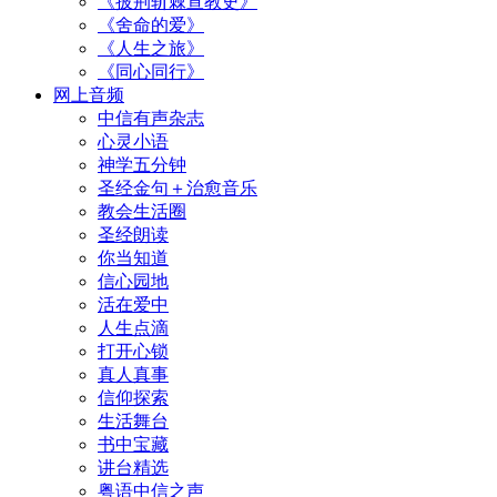
《披荆斩棘宣教史》
《舍命的爱》
《人生之旅》
《同心同行》
网上音频
中信有声杂志
心灵小语
神学五分钟
圣经金句＋治愈音乐
教会生活圈
圣经朗读
你当知道
信心园地
活在爱中
人生点滴
打开心锁
真人真事
信仰探索
生活舞台
书中宝藏
讲台精选
粤语中信之声