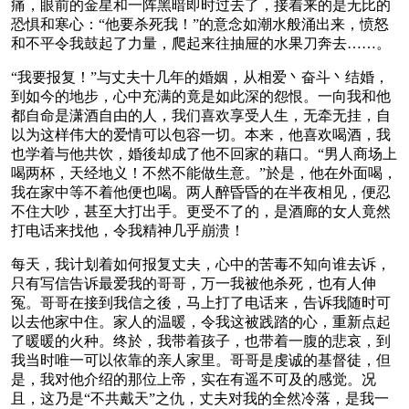
痛，眼前的金星和一阵黑暗即时过去了，接着来的是无比的
恐惧和寒心：“他要杀死我！”的意念如潮水般涌出来，愤怒
和不平令我鼓起了力量，爬起来往抽屉的水果刀奔去……。
“我要报复！”与丈夫十几年的婚姻，从相爱丶奋斗丶结婚，
到如今的地步，心中充满的竟是如此深的怨恨。一向我和他
都自命是潇酒自由的人，我们喜欢享受人生，无牵无挂，自
以为这样伟大的爱情可以包容一切。本来，他喜欢喝酒，我
也学着与他共饮，婚後却成了他不回家的藉口。“男人商场上
喝两杯，天经地义！不然不能做生意。”於是，他在外面喝，
我在家中等不着他便也喝。两人醉昏昏的在半夜相见，便忍
不住大吵，甚至大打出手。更受不了的，是酒廊的女人竟然
打电话来找他，令我精神几乎崩溃！
每天，我计划着如何报复丈夫，心中的苦毒不知向谁去诉，
只有写信告诉最爱我的哥哥，万一我被他杀死，也有人伸
冤。哥哥在接到我信之後，马上打了电话来，告诉我随时可
以去他家中住。家人的温暖，令我这被践踏的心，重新点起
了暖暖的火种。终於，我带着孩子，也带着一腹的悲哀，到
我当时唯一可以依靠的亲人家里。哥哥是虔诚的基督徒，但
是，我对他介绍的那位上帝，实在有遥不可及的感觉。况
且，这乃是“不共戴天”之仇，丈夫对我的全然冷落，是我一