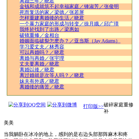
离婚三年／晓君
金钱和成就筑不起幸福家庭／锺淑芳／张俊明
死而复活的家／梁德／张若屏
怎样重建离婚後的生活／晓君
一个暴力家庭的形成与转变／徐月娥／邱广璋
我终於找到了出路／梁惠如
破镜重修／金相台
婚姻面临破裂怎麽办？／亚当斯（Jay Adams）
学习爱丈夫／林秀容
可以再婚吗？／晓君
离婚与再婚／张宇理
丈夫要离婚／晓君
离婚以後／晓君
离过婚就是次等人吗？／晓君
妹夫有外遇／晓君
离婚後的痛苦／晓君
破碎家庭重修
打印版>>
补
美美
当我躺卧在冰冷的地上，感到的是右边头部那阵麻木和疼