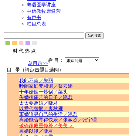
粤语医学讲座
中信教牧康健营
有声书
栏目总表
时 代 热 点
栏 目：
总目录>>
目 录（请点击题目选阅）
我郎不肖／朱丽
吵闹家庭变和谐／蔡云娜
十年婚姻一炒锅／菜头
失婚後痛苦的日子／晓君
太太要离婚／晓君
以爱代替恨／庞秋雁
离婚追寻自己的生活／晓君
离婚能否寻得快乐／张淑贤／张宇理
破碎家庭重修补／美美 ＞
离婚以後／晓君