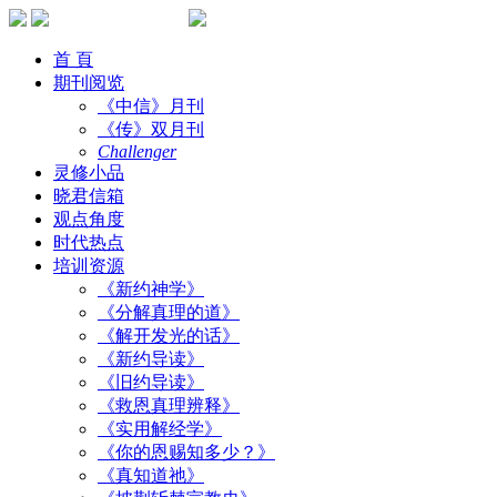
首 頁
期刊阅览
《中信》月刊
《传》双月刊
Challenger
灵修小品
晓君信箱
观点角度
时代热点
培训资源
《新约神学》
《分解真理的道》
《解开发光的话》
《新约导读》
《旧约导读》
《救恩真理辨释》
《实用解经学》
《你的恩赐知多少？》
《真知道祂》