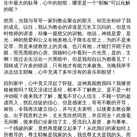
生中最大的耻辱，心中的怨恨，哪里是一个“耶稣”可以化解
的呢？
然而，当我与哥哥一家到教会聚会的那天，却完全粉碎了我
的成见。以往，我认为教会的讲道是冗长又沉闷的，但是当
时牧师的讲道，却像一篇慈父的训勉。他说，神就是爱，是
光，神的慈爱和公义令祂差祂儿子降生在世上，为的不是来
定罪，而是来拯救世上的灵魂。也只有祂，才能打开瞎子的
眼，照亮黑暗的心房。我顿时心中看到一片光亮，是的，主
啊！我过去生活在一片黑暗中。但是我却自以为都看见了！
我铸成了许多的错误，只有祂才有能力来赦免。当晚我举手
决志信主耶稣，心中充满了多年没有的喜乐和盼望！
回到家中，心中竟又浮起了怀疑。这神真能救我吗？我够资
格被救吗？我又没读过圣经，根本不了解教义。是不是一时
冲动呢？後来我才了解，魔鬼不甘心人信主，不顾一切的趁
虚而入，扰乱信徒的信心。但是感谢主，哥哥不断的开导，
祷告，令我再次建立信心，并与丈夫表明，以後要去教会聚
会。出乎我意料之外，丈夫竟欣然同意，并且同去！此後毫
无间断，後来我们全家信了主，受洗归入基督，参与事奉。
一个残破的家，竟然再度建立起来了！从此我们的家如经上
所教导的，尊主耶稣是我家的头，我也尊丈夫是我的头。而