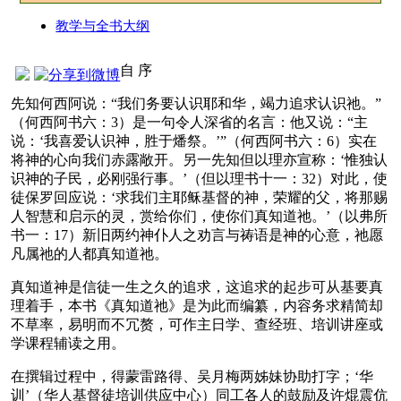
教学与全书大纲
自 序
先知何西阿说：“我们务要认识耶和华，竭力追求认识祂。”
（何西阿书六：3）是一句令人深省的名言：他又说：“主
说：‘我喜爱认识神，胜于燔祭。’”（何西阿书六：6）实在
将神的心向我们赤露敞开。另一先知但以理亦宣称：‘惟独认
识神的子民，必刚强行事。’（但以理书十一：32）对此，使
徒保罗回应说：‘求我们主耶稣基督的神，荣耀的父，将那赐
人智慧和启示的灵，赏给你们，使你们真知道祂。’（以弗所
书一：17）新旧两约神仆人之劝言与祷语是神的心意，祂愿
凡属祂的人都真知道祂。
真知道神是信徒一生之久的追求，这追求的起步可从基要真
理着手，本书《真知道祂》是为此而编纂，内容务求精简却
不草率，易明而不冗赘，可作主日学、查经班、培训讲座或
学课程辅读之用。
在撰辑过程中，得蒙雷路得、吴月梅两姊妹协助打字；‘华
训’（华人基督徒培训供应中心）同工各人的鼓励及许焜震伉