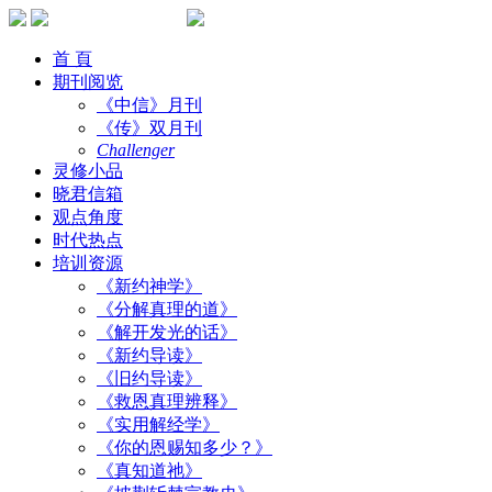
首 頁
期刊阅览
《中信》月刊
《传》双月刊
Challenger
灵修小品
晓君信箱
观点角度
时代热点
培训资源
《新约神学》
《分解真理的道》
《解开发光的话》
《新约导读》
《旧约导读》
《救恩真理辨释》
《实用解经学》
《你的恩赐知多少？》
《真知道祂》