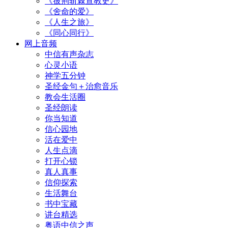
《披荆斩棘宣教史》
《舍命的爱》
《人生之旅》
《同心同行》
网上音频
中信有声杂志
心灵小语
神学五分钟
圣经金句＋治愈音乐
教会生活圈
圣经朗读
你当知道
信心园地
活在爱中
人生点滴
打开心锁
真人真事
信仰探索
生活舞台
书中宝藏
讲台精选
粤语中信之声