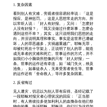
1. 复杂因素
看到别人有灾难，旁观者很容易轻率说：「这是
报应。是神惩罚。」这是人思想常走的方向。所
以常听人说：「好人有好报。」又问：「怎麽好
人没有好报？」「我又没做过什麽坏事，怎麽会
遇到这些不幸？」其实，这只说明我们思想的走
向，并没说明真理和事实。事实是这世界已遭破
坏，人的罪恶越多，灾祸越重越广。耶稣无罪，
却被钉死在十字架上，正说明了别人的罪，能造
成无辜者的灾难和死亡。世事运作的方式，并不
如我们小小脑袋所想像的只有「好人好报」一
条。世事的运作还有牵连，如「城门失火，殃及
池鱼」，如暴徒杀人，无辜受害者丧生等。世事
的运作还有「舍命救人」等许多复杂因素。
2. 反省悔过
见人遭灾，切忌以为别人罪有应得。圣经记载了
一段耶稣对报灾者心理状况的回应：「正当那
时，有人将彼拉多使加利利人的血搀杂在他们祭
物中的事，告诉耶稣。耶稣说，你们以为这些加