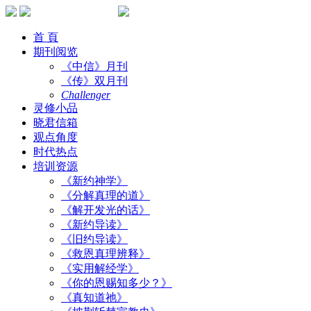
首 頁
期刊阅览
《中信》月刊
《传》双月刊
Challenger
灵修小品
晓君信箱
观点角度
时代热点
培训资源
《新约神学》
《分解真理的道》
《解开发光的话》
《新约导读》
《旧约导读》
《救恩真理辨释》
《实用解经学》
《你的恩赐知多少？》
《真知道祂》