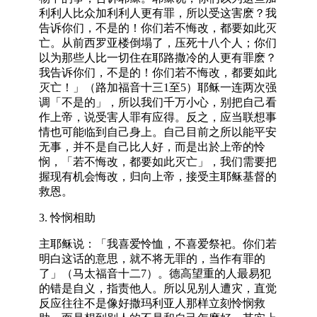
利利人比众加利利人更有罪，所以受这害麽？我
告诉你们，不是的！你们若不悔改，都要如此灭
亡。从前西罗亚楼倒塌了，压死十八个人；你们
以为那些人比一切住在耶路撒冷的人更有罪麽？
我告诉你们，不是的！你们若不悔改，都要如此
灭亡！」（路加福音十三1至5）耶稣一连两次强
调「不是的」，所以我们千万小心，别把自己看
作上帝，说受害人罪有应得。反之，应当联想事
情也可能临到自己身上。自己目前之所以能平安
无事，并不是自己比人好，而是出於上帝的怜
悯，「若不悔改，都要如此灭亡」，我们需要把
握现有机会悔改，归向上帝，接受主耶稣基督的
救恩。
3. 怜悯相助
主耶稣说：「我喜爱怜恤，不喜爱祭祀。你们若
明白这话的意思，就不将无罪的，当作有罪的
了」（马太福音十二7）。德高望重的人最易犯
的错是自义，指责他人。所以见别人遭灾，直觉
反应往往不是像好撒玛利亚人那样立刻怜悯救