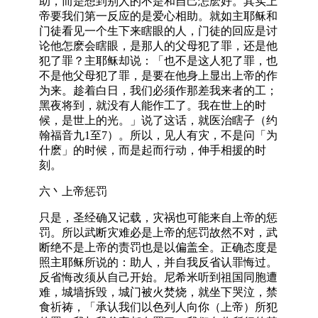
助，而是想到别人的不是和自己怎麽好。其实上
帝要我们第一反应的是爱心相助。就如主耶稣和
门徒看见一个生下来瞎眼的人，门徒的回应是讨
论他怎麽会瞎眼，是那人的父母犯了罪，还是他
犯了罪？主耶稣却说：「也不是这人犯了罪，也
不是他父母犯了罪，是要在他身上显出上帝的作
为来。趁着白日，我们必须作那差我来者的工；
黑夜将到，就没有人能作工了。我在世上的时
候，是世上的光。」说了这话，就医治瞎子（约
翰福音九1至7）。所以，见人有灾，不是问「为
什麽」的时候，而是起而行动，伸手相援的时
刻。
六丶上帝惩罚
只是，圣经确又记载，灾祸也可能来自上帝的惩
罚。所以武断灾难必是上帝的惩罚故然不对，武
断绝不是上帝的责罚也是以偏盖全。正确态度是
照主耶稣所说的：助人，并自我反省认罪悔过。
反省悔改须从自己开始。尼希米听到祖国同胞遭
难，城墙拆毁，城门被火焚烧，就坐下哭泣，禁
食祈祷，「承认我们以色列人向你（上帝）所犯