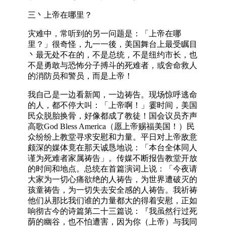
三丶上帝在哪里？
灾难中，常听到的另一问题是：「上帝在哪
里？」很奇怪，九一一後，美国舞台上最受瞩目
丶最无处不在的，不是总统，不是纽约市长，也
不是勇敢与恐怖分子搏斗的死难者，或舍命救人
的消防员和警员，而是上帝！
我自己是一边看新闻，一边祷告。现场惊呼逃命
的人，都不停大叫：「上帝啊！」霎时间，美国
民众脱胎换骨，好像都成了教徒！国会议员齐声
高歌God Bless America（愿上帝赐福美国！）民
众纷纷上教堂寻求安慰和力量。平日对上帝敌意
颇深的媒体竟在那天诚恳地说：「本台全体同人
谨为死难者家属祷告」。传媒不断报告教堂开放
的时间和地点。总统在首篇演词上说：「今夜请
大家为一切心痛欲绝的人祷告，为世界遭破灭的
孩童祷告，为一切失去安全感的人祷告。我祈祷
他们从那比我们谁的力量都大的得着安慰，正如
响彻古今的诗篇第二十三篇说：『我虽然行过死
荫的幽谷，也不怕遭害，因为你（上帝）与我同