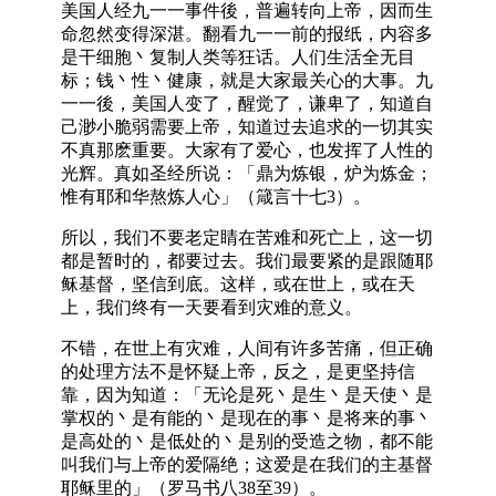
美国人经九一一事件後，普遍转向上帝，因而生
命忽然变得深湛。翻看九一一前的报纸，内容多
是干细胞丶复制人类等狂话。人们生活全无目
标；钱丶性丶健康，就是大家最关心的大事。九
一一後，美国人变了，醒觉了，谦卑了，知道自
己渺小脆弱需要上帝，知道过去追求的一切其实
不真那麽重要。大家有了爱心，也发挥了人性的
光辉。真如圣经所说：「鼎为炼银，炉为炼金；
惟有耶和华熬炼人心」（箴言十七3）。
所以，我们不要老定睛在苦难和死亡上，这一切
都是暂时的，都要过去。我们最要紧的是跟随耶
稣基督，坚信到底。这样，或在世上，或在天
上，我们终有一天要看到灾难的意义。
不错，在世上有灾难，人间有许多苦痛，但正确
的处理方法不是怀疑上帝，反之，是更坚持信
靠，因为知道：「无论是死丶是生丶是天使丶是
掌权的丶是有能的丶是现在的事丶是将来的事丶
是高处的丶是低处的丶是别的受造之物，都不能
叫我们与上帝的爱隔绝；这爱是在我们的主基督
耶稣里的」（罗马书八38至39）。