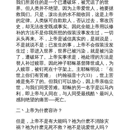
我们所居住的是一个已遭破坏，被咒诅了的世
界。但人类并不绝望。因为上帝爱世人，祂要拯
救我们。只是，泼出去的水不能收回，这是上帝
的定律。人类纵可自欺欺人，否认过去，窜改历
史，却无法改变既成事实。因此全能上帝用以修
补的方法不是你我所想的假装没事发生过，一切
从头再来。不，上帝是诚信真实的，是就说是，
不是就说不是；已发生的事，上帝不会假装没发
生过；罪进入世界，世界已被污染，就是被污染
了，遭破坏了。上帝实事求是，祂处理的方法是
替人补过赎罪。因此神子耶稣基督降世成人，为
人赎罪，被钉死在十字架上。主耶稣明说：「在
世上你们有苦难」（约翰福音十六33），世上苦
难是免不了的。但我们可以放心，因上帝亲临尘
世，与我们同受苦难。耶稣的另一名字是以马内
利，即上帝与人同在，与人同受最残酷丶最叫人
感到绝望的痛苦──死亡。
二丶上帝为什麽容许？
但是，上帝不是有大能吗？祂为什麽不消除灾
祸？祂为什麽见死不救？祂不是说爱世人吗？