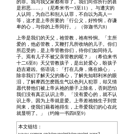
的罪。我与我父家都有罪了。我们向你所行的甚
是邪恶……」（尼希米书一3至11）。与遭灾的
人认同，为自己和别人认罪，不自以为高人一
等，这才是上帝所要的「行公义，好怜悯，存谦
卑的心，与你的上帝同行。」（弥迦书六8）
上帝是我们的天父，祂管教，祂有怜悯。「主所
爱的，他必管教，又鞭打凡所收纳的儿子。你们
所忍受的，是上帝管教你们，待你们如同待儿
子。焉有儿子不被父亲管教的呢？」（希伯来书
十二6至8）天父管教孩子，是出於爱心，盼孩子
趋吉避凶。俗语说：「打在儿身，痛在娘心」，
除非我们了解天父的痛心，了解先知耶利米的眼
泪，了解摩西怎麽既生气以色列人犯罪，却又情
愿代替他们被上帝从祂的册子上除名，否则恐怕
我们没有真正认识上帝。「没有爱心的，就不认
识上帝。因为上帝就是爱。上帝差祂独生子到世
间来，使我们藉着祂得生，上帝爱我们的心在此
就显明了。」（约翰一书四8至9）
本文链结：
www.ccmcn.cn/viewpoint/viewpoint.aspx?