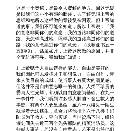
这是一个奥秘，是最令人费解的地方。因这无疑
是以我们这小小有限的脑袋，去了解无限上帝的
思维和祂所以这样做的背後复杂因素。但上帝知
道的事，我们不可能全知道，所以上帝说：「我
的意念非同你们的意念；我的道路非同你们的道
路。天怎样高过地，照样我的道路高过你们的道
路；我的意念高过你们的意念」（以赛亚书五十
五8至9）。话虽如此，上帝这麽做的原因，并非
全无轨迹可寻。譬如我们知道：
1. 上帝赋予人自由选择的能力。自由是美好的，
我们因此可以发挥才干和想像力，自由创作，带
来人类目前的成就，使当事人有莫大的满足感。
但这并不是自由意志唯一的价值。人类至珍贵的
爱与人性光辉，都须以自由意志为基础。在九一
一事件中，我们听到许多感人肺腑丶舍生救人的
事迹。有两个人仓皇逃命，至六十八楼见一陌生
残障者无法逃生，竟合力将他抬下六十八楼！消
防员为了救人，奔向灾场，当世贸塌下时，纽约
倾刻间失去近三百个先头部队的精英消防员。这
些感人事迹，若没有自由意志，若不是出於他们