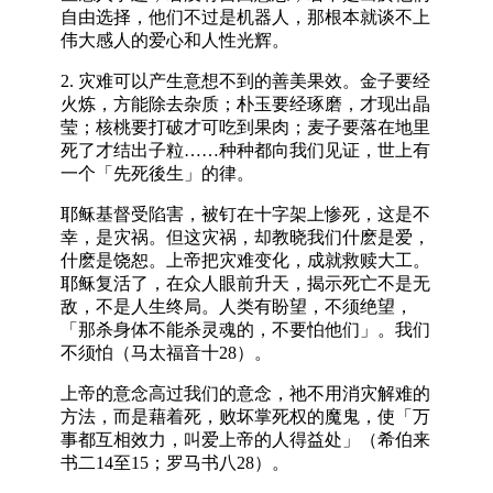
自由选择，他们不过是机器人，那根本就谈不上
伟大感人的爱心和人性光辉。
2. 灾难可以产生意想不到的善美果效。金子要经
火炼，方能除去杂质；朴玉要经琢磨，才现出晶
莹；核桃要打破才可吃到果肉；麦子要落在地里
死了才结出子粒……种种都向我们见证，世上有
一个「先死後生」的律。
耶稣基督受陷害，被钉在十字架上惨死，这是不
幸，是灾祸。但这灾祸，却教晓我们什麽是爱，
什麽是饶恕。上帝把灾难变化，成就救赎大工。
耶稣复活了，在众人眼前升天，揭示死亡不是无
敌，不是人生终局。人类有盼望，不须绝望，
「那杀身体不能杀灵魂的，不要怕他们」。我们
不须怕（马太福音十28）。
上帝的意念高过我们的意念，祂不用消灾解难的
方法，而是藉着死，败坏掌死权的魔鬼，使「万
事都互相效力，叫爱上帝的人得益处」（希伯来
书二14至15；罗马书八28）。