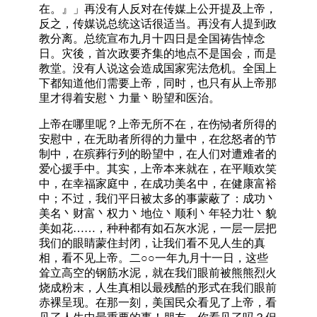
在。』」再没有人反对在传媒上公开提及上帝，
反之，传媒说总统这话很适当。再没有人提到政
教分离。总统宣布九月十四日是全国祷告悼念
日。灾後，首次政要齐集的地点不是国会，而是
教堂。没有人说这会造成国家宪法危机。全国上
下都知道他们需要上帝，同时，也只有从上帝那
里才得着安慰丶力量丶盼望和医治。
上帝在哪里呢？上帝无所不在，在伤恸者所得的
安慰中，在无助者所得的力量中，在忿怒者的节
制中，在殡葬行列的盼望中，在人们对遭难者的
爱心援手中。其实，上帝本来就在，在平顺欢笑
中，在幸福家庭中，在成功美名中，在健康富裕
中；不过，我们平日被太多的事蒙蔽了：成功丶
美名丶财富丶权力丶地位丶顺利丶年轻力壮丶貌
美如花……，种种都有如石灰水泥，一层一层把
我们的眼睛蒙住封闭，让我们看不见人生的真
相，看不见上帝。二○○一年九月十一日，这些
耸立高空的钢筋水泥，就在我们眼前被熊熊烈火
烧成粉末，人生真相以最残酷的形式在我们眼前
赤裸呈现。在那一刻，美国民众看见了上帝，看