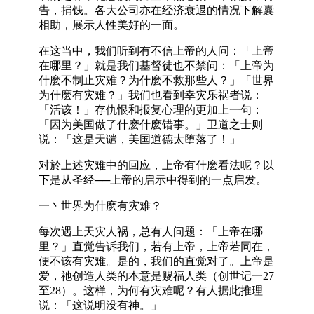
告，捐钱。各大公司亦在经济衰退的情况下解囊
相助，展示人性美好的一面。
在这当中，我们听到有不信上帝的人问：「上帝
在哪里？」就是我们基督徒也不禁问：「上帝为
什麽不制止灾难？为什麽不救那些人？」「世界
为什麽有灾难？」我们也看到幸灾乐祸者说：
「活该！」存仇恨和报复心理的更加上一句：
「因为美国做了什麽什麽错事。」卫道之士则
说：「这是天谴，美国道德太堕落了！」
对於上述灾难中的回应，上帝有什麽看法呢？以
下是从圣经──上帝的启示中得到的一点启发。
一丶世界为什麽有灾难？
每次遇上天灾人祸，总有人问题：「上帝在哪
里？」直觉告诉我们，若有上帝，上帝若同在，
便不该有灾难。是的，我们的直觉对了。上帝是
爱，祂创造人类的本意是赐福人类（创世记一27
至28）。这样，为何有灾难呢？有人据此推理
说：「这说明没有神。」