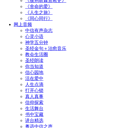
《披荆斩棘宣教史》
《舍命的爱》
《人生之旅》
《同心同行》
网上音频
中信有声杂志
心灵小语
神学五分钟
圣经金句＋治愈音乐
教会生活圈
圣经朗读
你当知道
信心园地
活在爱中
人生点滴
打开心锁
真人真事
信仰探索
生活舞台
书中宝藏
讲台精选
粤语中信之声