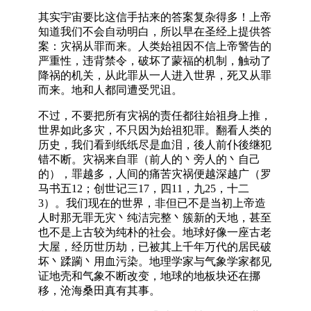
其实宇宙要比这信手拈来的答案复杂得多！上帝
知道我们不会自动明白，所以早在圣经上提供答
案：灾祸从罪而来。人类始祖因不信上帝警告的
严重性，违背禁令，破坏了蒙福的机制，触动了
降祸的机关，从此罪从一人进入世界，死又从罪
而来。地和人都同遭受咒诅。
不过，不要把所有灾祸的责任都往始祖身上推，
世界如此多灾，不只因为始祖犯罪。翻看人类的
历史，我们看到纸纸尽是血泪，後人前仆後继犯
错不断。灾祸来自罪（前人的丶旁人的丶自己
的），罪越多，人间的痛苦灾祸便越深越广（罗
马书五12；创世记三17，四11，九25，十二
3）。我们现在的世界，非但已不是当初上帝造
人时那无罪无灾丶纯洁完整丶簇新的天地，甚至
也不是上古较为纯朴的社会。地球好像一座古老
大屋，经历世历劫，已被其上千年万代的居民破
坏丶蹂躏丶用血污染。地理学家与气象学家都见
证地壳和气象不断改变，地球的地板块还在挪
移，沧海桑田真有其事。