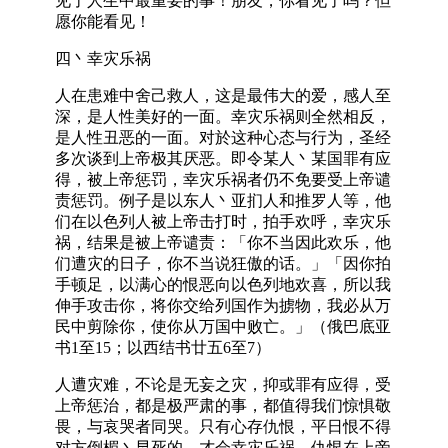
见了人生中最重要的事！朋友，你看见了吗？但
愿你能看见！
四丶幸灾乐祸
人在患难中舍己救人，这是最伟大的爱，感人至
深，是人性美好的一面。幸灾乐祸则全然相反，
是人性丑恶的一面。对於这种心态与行为，圣经
多次谈到上帝极其厌恶。即令某人丶某国罪有应
得，被上帝惩罚，幸灾乐祸者仍不免要受上帝谴
责惩罚。例子是以东人丶亚扪人和推罗人等，他
们在以色列人被上帝击打时，拍手欢呼，幸灾乐
祸，结果是被上帝谴责：「你不当因此欢乐，他
们遭灾的日子，你不当说狂傲的话。」「因你拍
手顿足，以满心的恨恶向以色列地欢喜，所以我
伸手攻击你，将你交给列国作为掳物，我必从万
民中剪除你，使你从万国中败亡。」（俄巴底亚
书1至15；以西结书廿五6至7）
人遭灾难，不论是无妄之灾，抑或罪有应得，受
上帝惩治，都是极严肃的事，都值得我们惊惧敬
畏，与哀哭者同哭。只有心存仇恨，平日恨不得
对方倒楣丶早死的，才会幸灾乐祸。仇恨在上帝