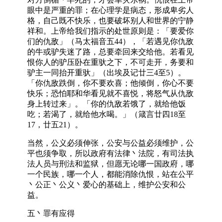
眼中是严重的罪；在心理学是病态，形成卑劣人
格，自己既不快乐，也要破坏别人和世界的宁静
祥和。上帝给我们指示的处世原则是：「要爱你
们的仇敌」（马太福音五44），「若遇见你仇敌
的牛或驴失迷了路，总要牵回来交给他。若看见
恨你人的驴压卧在重驮之下，不可走开，务要和
驴主一同抬开重驮」（出埃及记廿三4至5）。
「你仇敌跌倒，你不要欢喜；他倾倒，你心不要
快乐；恐怕耶和华看见就不喜悦，将怒气从仇敌
身上转过来」。「你的仇敌若饿了，就给他饭
吃；若渴了，就给他水喝。」（箴言廿四18至
17，廿五21）。
当然，公义必须伸张，公安与公益必须维护，公
平也须争取，所以政府有法律丶法院，有司法执
法人员与刑法和监狱，但愿无论哪一国政府，哪
一个民族，哪一个人，都能消除仇恨，站在公平
丶公正丶公义丶爱心的基础上，维护公安和公
益。
五丶罪有应得