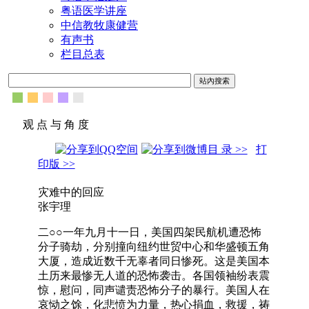
粤语医学讲座
中信教牧康健营
有声书
栏目总表
观 点 与 角 度
目 录 >>
打
印版 >>
灾难中的回应
张宇理
二○○一年九月十一日，美国四架民航机遭恐怖
分子骑劫，分别撞向纽约世贸中心和华盛顿五角
大厦，造成近数千无辜者同日惨死。这是美国本
土历来最惨无人道的恐怖袭击。各国领袖纷表震
惊，慰问，同声谴责恐怖分子的暴行。美国人在
哀恸之馀，化悲愤为力量，热心捐血，救援，祷