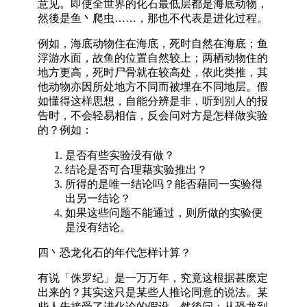
意见。即使全世界的化石最低层都是海底动物，
然後是鱼丶爬虫……，那也不代表是进化过程。
例如，海底动物住在海底，死时自然在海底；鱼
浮游水面，故鱼的位置自然较上；两栖动物住的
地方更高，死时尸骨就在较高处，依此类推，其
他动物亦因所处地方不同而被埋在不同地层。假
如懂得这样思想，自能分辨是非，听到别人的报
告时，不会轻易相信，反会问对方是怎样做实验
的？例如：
是否有些实验没有做？
结论是否可合理藉实验推出？
所得的是唯一结论吗？能否藉同一实验得
出另一结论？
如果这些问题不能通过，则所做的实验便
是没有结论。
四丶恐龙化石的年代怎样计算？
有说「侏罗纪」是一万万年，究竟这根据甚麽定
出来的？其实这只是某些人推论同意的说法。某
些人先接受了进化论的假设，然後问：从恐龙到