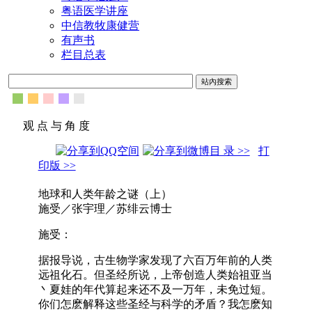
粤语医学讲座
中信教牧康健营
有声书
栏目总表
观 点 与 角 度
目 录 >>
打
印版 >>
地球和人类年龄之谜（上）
施受／张宇理／苏绯云博士
施受：
据报导说，古生物学家发现了六百万年前的人类
远祖化石。但圣经所说，上帝创造人类始祖亚当
丶夏娃的年代算起来还不及一万年，未免过短。
你们怎麽解释这些圣经与科学的矛盾？我怎麽知