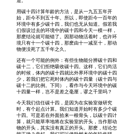
道。
用碳十四计算年龄的方法，是从一九五五年开
始，距今不到五十年。所以，即使距今一百年的
环境中有多少碳十四，我们也无从知道。假若我
们假设过去的环境中的碳十四和今天一模一样，
那麽结论就可能错了。因那动物活着时，也许环
境只有十一个碳十四，那麽由十一减至十，那动
物便没死了五千年之久。
还有一个可能的例外：有些生物能分辨碳十四和
碳十二，它们拒绝吸收碳十四。这样，它们尚活
的时候，体内的碳十四就比外界环境中的碳十四
少，若我们把它死时体内的碳十四量（碳十四与
碳十二的比例。下同），看作与今天环境中的碳
十四量一样，岂不是差之毫厘，谬之千里吗？
今天我们信任碳十四，是因为在实验室做研究
时，有个起点计算。我们知道开始时有多少个碳
十四。可是若在外面拾来一根骨头，以碳十四计
算，就只能草率地将在实验室的开头，当作那动
物的开头，其实没有真正的开头。那麽，结论怎