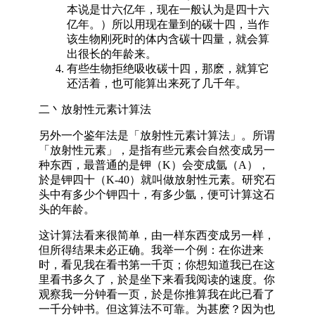
本说是廿六亿年，现在一般认为是四十六
亿年。）所以用现在量到的碳十四，当作
该生物刚死时的体内含碳十四量，就会算
出很长的年龄来。
有些生物拒绝吸收碳十四，那麽，就算它
还活着，也可能算出来死了几千年。
二丶放射性元素计算法
另外一个鉴年法是「放射性元素计算法」。所谓
「放射性元素」，是指有些元素会自然变成另一
种东西，最普通的是钾（K）会变成氩（A），
於是钾四十（K-40）就叫做放射性元素。研究石
头中有多少个钾四十，有多少氩，便可计算这石
头的年龄。
这计算法看来很简单，由一样东西变成另一样，
但所得结果未必正确。我举一个例：在你进来
时，看见我在看书第一千页；你想知道我已在这
里看书多久了，於是坐下来看我阅读的速度。你
观察我一分钟看一页，於是你推算我在此已看了
一千分钟书。但这算法不可靠。为甚麽？因为也