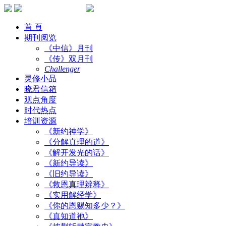
首 頁
期刊阅览
《中信》月刊
《传》双月刊
Challenger
灵修小品
晓君信箱
观点角度
时代热点
培训资源
《新约神学》
《分解真理的道》
《解开发光的话》
《新约导读》
《旧约导读》
《救恩真理辨释》
《实用解经学》
《你的恩赐知多少？》
《真知道祂》