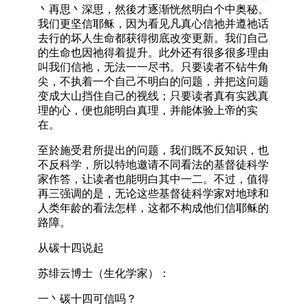
丶再思丶深思，然後才逐渐恍然明白个中奥秘。
我们更坚信耶稣，因为看见凡真心信祂并遵祂话
去行的坏人生命都获得彻底改变更新。我们自己
的生命也因祂得着提升。此外还有很多很多理由
叫我们信祂，无法一一尽书。只要读者不钻牛角
尖，不执着一个自己不明白的问题，并把这问题
变成大山挡住自己的视线；只要读者真有实践真
理的心，便也能明白真理，并能体验上帝的实
在。
至於施受君所提出的问题，我们既不反知识，也
不反科学，所以特地邀请不同看法的基督徒科学
家作答，让读者也能明白其中一二。不过，值得
再三强调的是，无论这些基督徒科学家对地球和
人类年龄的看法怎样，这都不构成他们信耶稣的
路障。
从碳十四说起
苏绯云博士（生化学家）：
一丶碳十四可信吗？