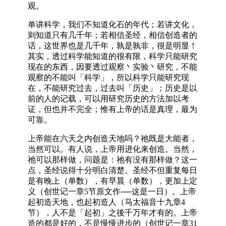
观。
单讲科学，我们不知道化石的年代；若讲文化，
则知道只有几千年；若相信圣经，相信创造者的
话，这世界也是几千年，孰是孰非，很是明显！
其实，透过科学能知道的很有限，科学只能研究
现在的东西，因要透过观察丶实验丶研究，不能
观察的不能叫「科学」，所以科学只能研究现
在，不能研究过去，过去叫「历史」；历史是以
前的人的记载，可以用研究历史的方法加以考
证，但也并不完全；惟有上帝的话是真理，最为
可靠。
上帝能在六天之内创造天地吗？祂既是大能者，
当然可以。有人说，上帝用进化来创造。当然，
祂可以那样做，问题是：祂有没有那样做？这一
点，圣经说得十分明白清楚。圣经不但重复每日
是有晚上（单数），有早晨（单数），更加上定
义（创世记一章5节原文作──这是一日）。上帝
起初造天地，也起初造人（马太福音十九章4
节），人不是「起初」之後千万年才有的。上帝
造的都是好的，不是慢慢进步的（创世记一章31