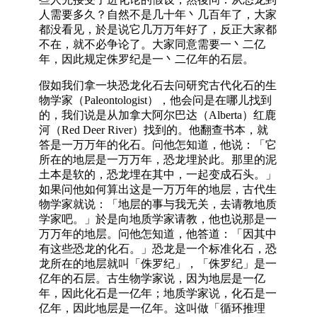
人需要多久？自然不是几十年丶几百年了，大家
都没看见，於是说它几万万年好了，反正大家都
不在，就不必争论了。大家同意需要一丶二亿
年，因此规定侏罗纪是一丶二亿年的石层。
假如我们拿一块恐龙化石去问研究古代化石的生
物学家（Paleontologist），他会问是在哪儿找到
的，我们说是从加拿大阿尔巴达（Alberta）红鹿
河（Red Deer River）找到的。他翻查书本，就
答是一万万年的化石。问他怎知道，他说：「它
所在的地层是一万万年，恐龙埋於此。那里的泥
土本是软的，恐龙埋在其中，一起变成石头。」
如果问他如何算出这是一万万年的地层，古代生
物学家就说：「地层的事与我无关，去请教地质
学家吧。」於是向地质学家请教，他也说那是一
万万年的地层。问他怎知道，他答道：「因其中
有这些恐龙的化石。」恐龙是一个标准化石，恐
龙所在的地层就叫「侏罗纪」，「侏罗纪」是一
亿年的石层。古生物学家说，因为地层是一亿
年，因此化石是一亿年；地质学家说，化石是一
亿年，因此地层是一亿年。这叫做「循环推理