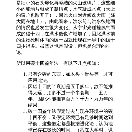
是细小的石头熔化再凝结的火山玻璃片，这些细
小的玻璃片就成了凝结点，水气凝成水点（天上
的窗户也敞开了），因此火山附近倾盆大雨（降
大雨在地上）。由此看来，洪水前与洪水後地面
的情况也必发生很大变化。从宇宙光碰撞氮气而
成的碳十四，在洪水後也许增加了，因此洪水前
的生物死时体内的碳十四就比现在环境中的碳十
四少得多。虽然这也是假设，但也是合理的推
论。
所以用碳十四鉴年法，有以下几点须知：
只有含碳的东西，如木头丶骨头等，才可
应用此法。
因碳十四的半衰期是五千多年，故不能推
得太远，顶多不过十个半衰期－－五万
年。因此不能推算百万丶千万丶万万年的
结果。
碳十四鉴年法假定过去与现在环境中的碳
十四不变，又假定环境已有足够时间达到
平衡，这些假定都是根据进化论，认为地
球已存在极长的时间。（我在大学时，课