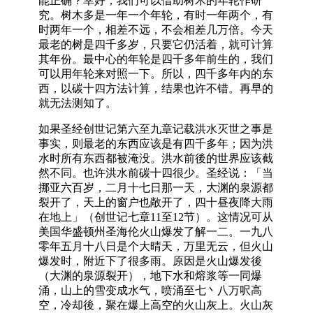
能正确？幸好，我们可以借助树木的年轮作研
究。树木多是一年一个年轮，有时一年两个，有
时两年一个，相差不远，不会相差几万倍。今天
最老的树是四千多岁，只要它仍活着，就可计算
其年份。最中心的年轮是四千多年前生的，我们
可以用年轮来对照一下。所以，四千多年内的东
西，以碳十四方法计算，结果也许不错。再早的
就无法测知了。
如果圣经创世记第六至九章记载洪水灭世之事是
事实，则最老的东西应该是有四千多年；因为洪
水时所有东西都被淹没。洪水前後的世界应该截
然不同。也许洪水前碳十四很少。圣经说：「当
挪亚六百岁，二月十七日那一天，大渊的泉源都
裂开了，天上的窗户也敞开了，四十昼夜降大雨
在地上」（创世记七章11至12节）。这情况可从
美国华盛顿州圣海伦火山爆发了解一二。一九八
零年五月十八日是个大晴天，万里无云，但火山
爆发时，附近下了很多雨。原因是火山爆发後
（大渊的泉源裂开），地下水和熔浆等一同爆
涌，山上的雪变成水气，喷涌至七丶八万呎高
空，冷却後，聚在爆上高空的火山灰上。火山灰