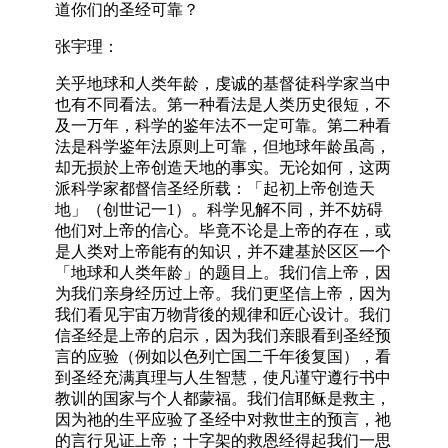
道你们的圣经可靠？
张宇理：
关乎地球和人类年龄，虔诚的基督徒科学家当中
也有不同看法。第一种看法是人类历史很短，不
及一万年，科学的鉴年法不一定可靠。第二种看
法是科学鉴年法原则上可靠，但地球年龄虽高，
却无损於上帝创造天地的事实。无论如何，这两
派科学家都督信圣经所载：「起初上帝创造天
地」（创世记一1）。科学见解不同，并不妨碍
他们对上帝的信心。毕竟不论是上帝的存在，或
是人类对上帝能有的知识，并不建基於区区一个
「地球和人类年龄」的题目上。我们信上帝，因
为我们亲身经历过上帝。我们更坚信上帝，因为
我们看见宇宙万物背後的规律和匠心设计。我们
信圣经是上帝的启示，因为我们亲眼看到圣经预
言的应验（例如以色列亡国二千年後复国），看
到圣经充满真理与人生智慧，使凡谨守遵行书中
教训的国家与个人都蒙福。我们信耶稣是救主，
因为祂的生平应验了圣经中对救世主的预言，祂
的言行见证上帝；十字架的救恩经得起我们一思