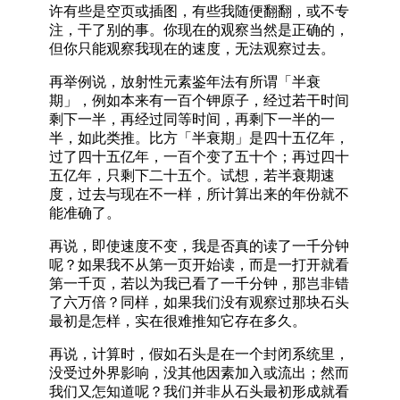
许有些是空页或插图，有些我随便翻翻，或不专
注，干了别的事。你现在的观察当然是正确的，
但你只能观察我现在的速度，无法观察过去。
再举例说，放射性元素鉴年法有所谓「半衰
期」，例如本来有一百个钾原子，经过若干时间
剩下一半，再经过同等时间，再剩下一半的一
半，如此类推。比方「半衰期」是四十五亿年，
过了四十五亿年，一百个变了五十个；再过四十
五亿年，只剩下二十五个。试想，若半衰期速
度，过去与现在不一样，所计算出来的年份就不
能准确了。
再说，即使速度不变，我是否真的读了一千分钟
呢？如果我不从第一页开始读，而是一打开就看
第一千页，若以为我已看了一千分钟，那岂非错
了六万倍？同样，如果我们没有观察过那块石头
最初是怎样，实在很难推知它存在多久。
再说，计算时，假如石头是在一个封闭系统里，
没受过外界影响，没其他因素加入或流出；然而
我们又怎知道呢？我们并非从石头最初形成就看