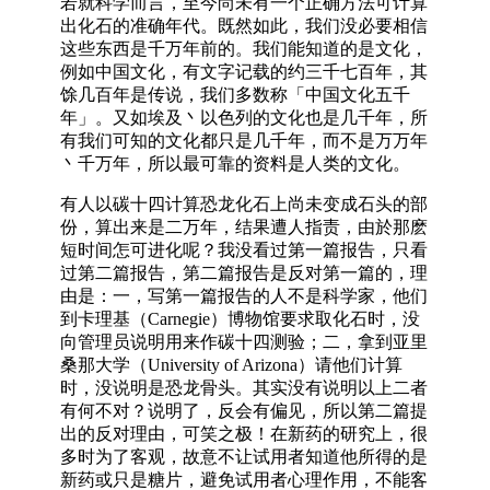
若就科学而言，至今尚未有一个正确方法可计算
出化石的准确年代。既然如此，我们没必要相信
这些东西是千万年前的。我们能知道的是文化，
例如中国文化，有文字记载的约三千七百年，其
馀几百年是传说，我们多数称「中国文化五千
年」。又如埃及丶以色列的文化也是几千年，所
有我们可知的文化都只是几千年，而不是万万年
丶千万年，所以最可靠的资料是人类的文化。
有人以碳十四计算恐龙化石上尚未变成石头的部
份，算出来是二万年，结果遭人指责，由於那麽
短时间怎可进化呢？我没看过第一篇报告，只看
过第二篇报告，第二篇报告是反对第一篇的，理
由是：一，写第一篇报告的人不是科学家，他们
到卡理基（Carnegie）博物馆要求取化石时，没
向管理员说明用来作碳十四测验；二，拿到亚里
桑那大学（University of Arizona）请他们计算
时，没说明是恐龙骨头。其实没有说明以上二者
有何不对？说明了，反会有偏见，所以第二篇提
出的反对理由，可笑之极！在新药的研究上，很
多时为了客观，故意不让试用者知道他所得的是
新药或只是糖片，避免试用者心理作用，不能客