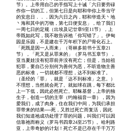
节）。上帝用自己的手指写上十诫「六日要劳碌
作你一切的工，但第七日是向耶和华你上帝当守
的安息日．．．因为六日之内，耶和华造天丶地
丶海和其中的万物，第七日便安息」，给了我们
一周七日的定规（出埃及记廿章9至11节），上
帝既如此写，我不敢告诉祂「你写错了」。伊甸
园是乐园，不是建在千万年积下的尸骨化石上。
「死既是因一人而来」（哥林多前书十五章21
节），「死又是从罪来的」（罗马书五章节），
亚当夏娃没有犯罪前并没有死亡；但是，当始祖
犯罪，要自己分别何为善何为恶，不听造物主善
恶的标准，一切就都不理想，达不到标准了。
（圣经的「罪」，就是「达不到标准」之意。）
不理想，当然就会死了。就如球在跳，每下都比
上一下低，因此必然死亡。耶稣基督，上帝的独
生子，创造一切的主宰（约翰福音一章），因为
爱我们，成了肉身，住在我们中间，为我们承担
罪带来的结果──死，又胜过死亡而复活，因此
我们知道祂成功处理了罪的问题，叫我们可以因
信靠祂而称义（罗马书四章24至25节）。哈利路
亚，上帝奇妙的计划！死亡不是已存在千千万万