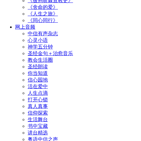
《披荆斩棘宣教史》
《舍命的爱》
《人生之旅》
《同心同行》
网上音频
中信有声杂志
心灵小语
神学五分钟
圣经金句＋治愈音乐
教会生活圈
圣经朗读
你当知道
信心园地
活在爱中
人生点滴
打开心锁
真人真事
信仰探索
生活舞台
书中宝藏
讲台精选
粤语中信之声