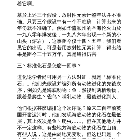
着它啊。
基於上述三个假设，放射性元素计鉴年法并不准
确。只要三个假设中有一个不准确，计算出来的
年份就不准确了。例如华盛顿州的圣海伦火山於
一九八零年爆发後，一九八六年出现一个新的小
山头（熔岩），这事距今仅十四丶五年，我们看
见它的出现，可是若用放射性元素计算，得出结
果是距今三十五万年。真是错得厉害！
三丶标准化石是怎麽一回事？
进化论学者尚可用另一方法对证，就是「标准化
石」。他们先假设并编列所有动物进化的先後次
序，例如先是海底动物：鱼，然後到两栖动物，
跟着是爬虫丶雀鸟丶哺乳动物，最後进化到人。
他们根据甚麽编排这个次序呢？原来二百年前英
国开凿运河时，他们发现海底动物的化石在最低
层，其上依次是鱼丶爬虫……。但在其他地方并
不一定这样。有些地方海底动物的化石在山顶。
有些人说，这是由於地壳变动。但这也只是一个