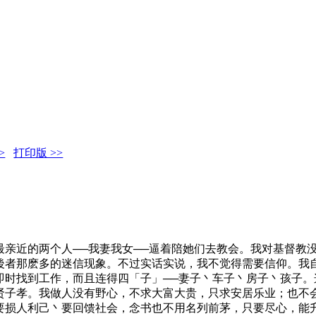
>
打印版 >>
最亲近的两个人──我妻我女──逼着陪她们去教会。我对基督教
後者那麽多的迷信现象。不过实话实说，我不觉得需要信仰。我
即时找到工作，而且连得四「子」──妻子丶车子丶房子丶孩子
贤子孝。我做人没有野心，不求大富大贵，只求安居乐业；也不
要损人利己丶要回馈社会，念书也不用名列前茅，只要尽心，能