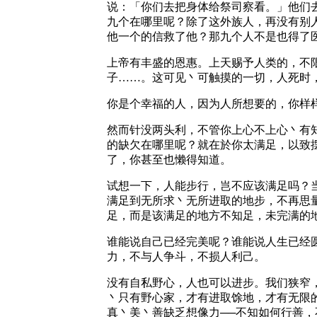
说：「你们去把身体给祭司察看。」他们
九个在哪里呢？除了这外族人，再没有别人
他一个的信救了他？那九个人不是也得了
上帝有丰盛的恩惠。上天赐予人类的，不
子……。这可见丶可触摸的一切，人死时
你是个幸福的人，因为人所想要的，你样
然而针没两头利，不管你上心不上心丶有
的缺欠在哪里呢？就在於你太满足，以致
了，你甚至也懒得知道。
试想一下，人能步行，岂不应该满足吗？
满足到无所求丶无所进取的地步，不再思
足，而是该满足的地方不知足，未完满的
谁能说自己已经完美呢？谁能说人生已经
力，不与人争斗，不损人利己。
没有自私野心，人也可以进步。我们狭窄
丶只有野心家，才有进取馀地，才有无限
真丶美丶善缺乏想像力──不知如何行善