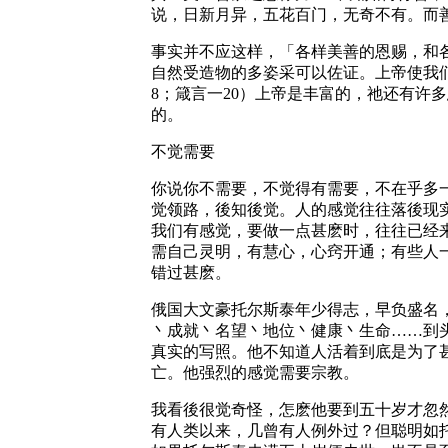
说，日新月异，五花百门，无奇不有。而
事实并不应这样，「各样美善的恩赐，和
自然受造物的多姿采可以佐证。上帝使我们
8；箴言一20）上帝是丰富的，祂还有许
的。
不觉需要
你说你不需要，不觉得有需要，不在乎多
觉领路，後知後觉。人的感觉往往落後现
我们有感觉，要做一点甚麽时，往往已经
需自己灵明，有慧心，心窍开通；有些人
错过甚麽。
俄国大文豪托尔斯泰年少得志，早负盛名
丶成就丶名望丶地位丶健康丶生命……到
真实的写照。他不知道人活着到底是为了
亡。他强烈的感觉需要宗教。
我看後很觉奇怪，怎麽他要到五十岁才忽
有人类以来，几曾有人例外过？但聪明如