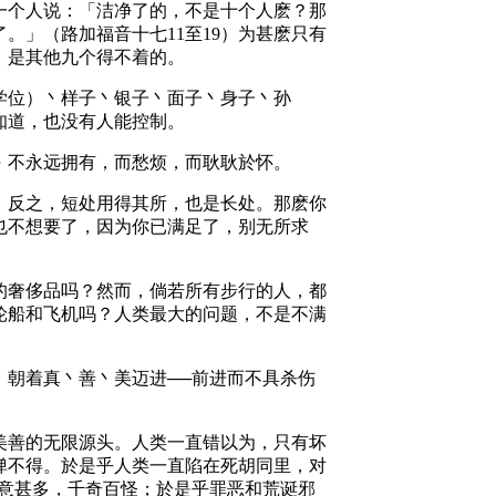
一个人说：「洁净了的，不是十个人麽？那
。」（路加福音十七11至19）为甚麽只有
，是其他九个得不着的。
学位）丶样子丶银子丶面子丶身子丶孙
知道，也没有人能控制。
丶不永远拥有，而愁烦，而耿耿於怀。
；反之，短处用得其所，也是长处。那麽你
也不想要了，因为你已满足了，别无所求
的奢侈品吗？然而，倘若所有步行的人，都
轮船和飞机吗？人类最大的问题，不是不满
，朝着真丶善丶美迈进──前进而不具杀伤
美善的无限源头。人类一直错以为，只有坏
弹不得。於是乎人类一直陷在死胡同里，对
创意甚多，千奇百怪；於是乎罪恶和荒诞邪