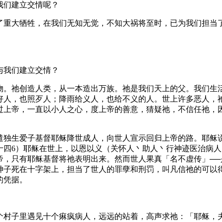
我们建立交情呢？
了重大牺牲，在我们无知无觉，不知大祸将至时，已为我们担当
与我们建立交情？
物。祂创造人类，从一本造出万族。祂是我们天上的父。我们生
好人，也照歹人；降雨给义人，也给不义的人。世上许多恶人，
过上帝，一直以小人之心，度上帝的善意，猜疑祂，不信任祂，
遣独生爱子基督耶稣降世成人，向世人宣示回归上帝的路。耶稣
十四6）耶稣在世上，以恩以义（关怀人丶助人丶行神迹医治病
帝，只有耶稣基督将祂表明出来。然而世人果真「名不虚传」─
神子死在十字架上，担当了世人的罪孽和刑罚，叫凡信祂的可以
的凭据。
个村子里遇见十个痳疯病人，远远的站着，高声求祂：「耶稣，