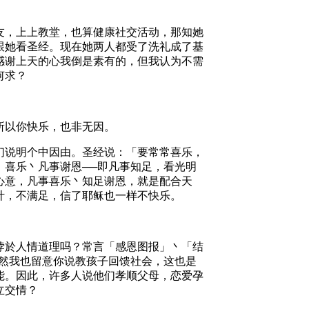
。
友，上上教堂，也算健康社交活动，那知她
跟她看圣经。现在她两人都受了洗礼成了基
感谢上天的心我倒是素有的，但我认为不需
何求？
所以你快乐，也非无因。
们说明个中因由。圣经说：「要常常喜乐，
，喜乐丶凡事谢恩──即凡事知足，看光明
心意，凡事喜乐丶知足谢恩，就是配合天
计，不满足，信了耶稣也一样不快乐。
悖於人情道理吗？常言「感恩图报」丶「结
当然我也留意你说教孩子回馈社会，这也是
能。因此，许多人说他们孝顺父母，恋爱孕
立交情？