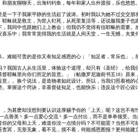
，和朋友聊聊天，出海钓钓鱼，每年和家人出外渡假，乐也悠悠
於是一下子我家平静的生活起了波涛。初时我以为她不过交交朋
，耶稣就是救主，为世人钉死，从死里复活等，还说服我妻子也
下，我间中也跟她们上上教会；但我仍不觉得有信耶稣的需要。
安喜乐中；我常常觉得我的生活就是人间天堂，一生无憾，夫复
多。难能可贵的是你又有知足感恩的心；「知足者，常乐也」，
吗？我国古人从生活里，体验这个道理，却只有《圣经》，给我
督耶稣里向你们所定的旨意。」（帖撒罗尼迦前书五18）原来
旨意」。换个说法，是造物者如此设计。所以，当我们照着祂的
些。掌握这个窍诀，非基督徒知足，也能快乐；违反这个匠心设
」，为甚麽却没想到要认识这厚赐予你的「上天」呢？这岂不有
多一点善美丶多一点爱心交流丶多一点付出，而不是单单领受。
育你的父母和上天，难道你没一点情分吗？不可能罢？当然不可
苍杳冥，无形无象，看不见，摸不着，何能感恩图报？更何能建