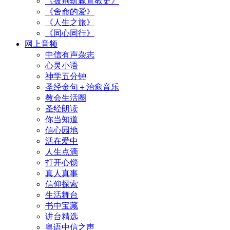
《披荆斩棘宣教史》
《舍命的爱》
《人生之旅》
《同心同行》
网上音频
中信有声杂志
心灵小语
神学五分钟
圣经金句＋治愈音乐
教会生活圈
圣经朗读
你当知道
信心园地
活在爱中
人生点滴
打开心锁
真人真事
信仰探索
生活舞台
书中宝藏
讲台精选
粤语中信之声