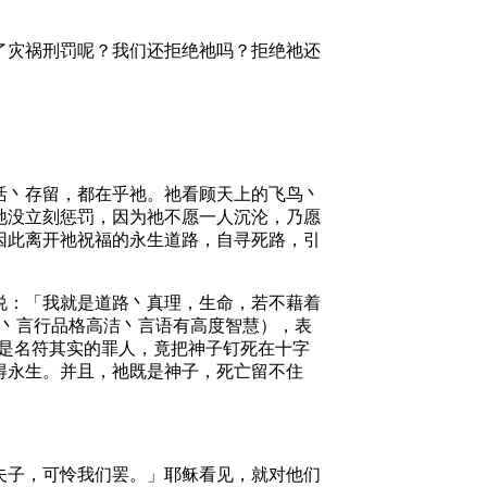
了灾祸刑罚呢？我们还拒绝祂吗？拒绝祂还
活丶存留，都在乎祂。祂看顾天上的飞鸟丶
祂没立刻惩罚，因为祂不愿一人沉沦，乃愿
因此离开祂祝福的永生道路，自寻死路，引
说：「我就是道路丶真理，生命，若不藉着
人丶言行品格高洁丶言语有高度智慧），表
─是名符其实的罪人，竟把神子钉死在十字
得永生。并且，祂既是神子，死亡留不住
夫子，可怜我们罢。」耶稣看见，就对他们