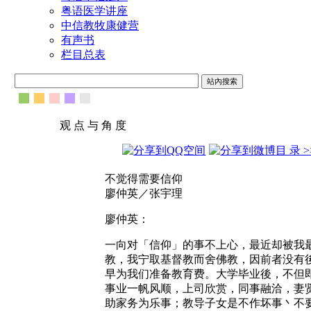
粤语医学讲座
中信教牧康健营
有声书
栏目总表
观 点 与 角 度
目 录 >
不觉得需要信仰
廖仲英／张宇理
廖仲英：
一向对「信仰」的事不上心，最近却被我
教，我宁取基督教而舍佛教，因前者没有
早为我们准备教育费。大学毕业後，不但
事业一帆风顺，上司欣赏，同事融洽，妻
助家务为乐事；教导子女是不作坏事丶不