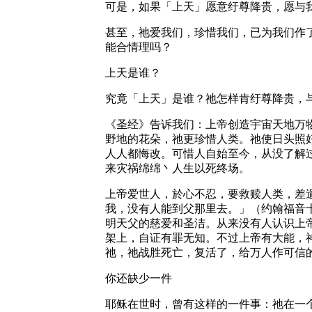
可是，如果「上天」愿意纡尊降贵，愿与
甚至，祂爱我们，珍惜我们，已为我们作
能合情理吗？
上天是谁？
究竟「上天」是谁？祂怎样肯纡尊降贵，
《圣经》告诉我们：上帝创造宇宙天地万
野地的花朵，祂更珍惜人类。祂使日头照
人人都悔改。可惜人自始至今，从没了解
来灾祸绵绵丶人生以死终场。
上帝爱世人，於心不忍，要救赎人类，差
我，没有人能到父那里去。」（约翰福音
明天父的慈爱和圣洁。从来没有人认识上
架上，自证有罪无知。不过上帝有大能，
祂，祂战胜死亡，复活了，给万人作可信
你还缺少一件
耶稣在世时，曾有这样的一件事：祂在一