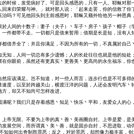
去的时候，发觉病好了。可是回头感恩的，只有一人。耶稣对那
回来归荣耀与神。」就对那人说：「起来走罢，你的信救了你了
医治吗？可见他回头到主前感恩时，耶稣又额外给他另一种恩典
限於人间的十数子：妻子（夫子）丶车子丶房子丶孩子丶帽子（
，一件都带不走。一切都只是借来暂用；借期是长是短，没有人
样都借齐全了；并且你满足，不因为所有的一切，不真属於自己
知无知，人间一切总有多少遗憾；人的长处往往也就是他的短处
摆在你眼前，虽然还有更真实丶更善美丶更高尚的永生福乐，你
当然应该满足。岂不知道，对一些人而言，连步行也是不可多得
量速度，以至於跨越关山，横渡汪洋的问题，人还会发明汽车丶
地方，却又不知尚可怎样改进。
圆满呢？我们只是存着感恩丶知足丶快乐丶平和，友爱众人的心
，上帝无限。不要为上帝的真丶善丶美画圈自封。上帝是爱，是
的发展空间，而所谓真丶美丶善，就是固步自封，不思进取，动
，不知如何出奇制胜罪恶；反之，对於罪恶，却想像力极丰富，