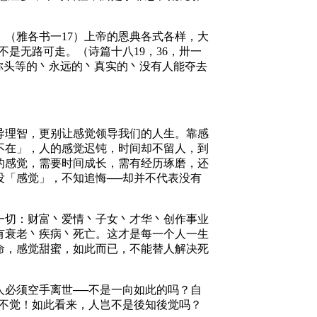
（雅各书一17）上帝的恩典各式各样，大
是无路可走。（诗篇十八19，36，卅一
你头等的丶永远的丶真实的丶没有人能夺去
导理智，更别让感觉领导我们的人生。靠感
不在」，人的感觉迟钝，时间却不留人，到
的感觉，需要时间成长，需有经历琢磨，还
没「感觉」，不知追悔──却并不代表没有
一切：财富丶爱情丶子女丶才华丶创作事业
有衰老丶疾病丶死亡。这才是每一个人一生
命，感觉甜蜜，如此而已，不能替人解决死
人必须空手离世──不是一向如此的吗？自
知不觉！如此看来，人岂不是後知後觉吗？