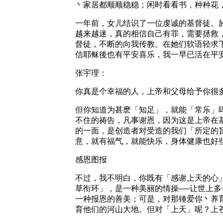
丶家居都顺顺稳稳；闲时看看书，种种花
一年前，女儿结识了一位虔诚的基督徒。
越来越迷，真的相信自己有罪，需要拯救
督徒，不断的向我传教。在她们软语轻求
信耶稣後也有平安喜乐，我一早已活在平
张宇理：
你真是个幸福的人，上帝和父母给予你很
但你知道为甚麽「知足」，就能「常乐」
不住的祷告，凡事谢恩，因为这是上帝在基
的一面，是创造者对受造的我们「所定的
意，就有福气，就能快乐，身体健康也好
感恩图报
不过，我不明白，你既有「感谢上天的心
草衔环」，是一种美丽的情操──让世上
一种报恩的善美；可是，对那锺爱你丶养
育他们的河山大地。但对「上天」呢？上