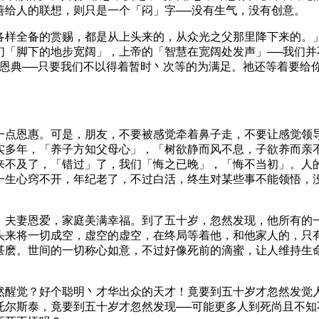
善给人的联想，则只是一个「闷」字──没有生气，没有创意。
各样全备的赏赐，都是从上头来的，从众光之父那里降下来的。」
「脚下的地步宽阔」，上帝的「智慧在宽阔处发声」──我们并不
多恩典──只要我们不以得着暂时丶次等的为满足。祂还等着要给
一点恩惠。可是，朋友，不要被感觉牵着鼻子走，不要让感觉领
实多年，「养子方知父母心」，「树欲静而风不息，子欲养而亲
来不及了，「错过」了，我们「悔之已晚」，「悔不当初」。人
一生心窍不开，年纪老了，不过白活，终生对某些事不能领悟，
，夫妻恩爱，家庭美满幸福。到了五十岁，忽然发现，他所有的
头来将一切成空，虚空的虚空，在终局等着他，和他家人的，只
甚麽。世间的一切称心如意，不过好像死前的滴蜜，让人维持生
然醒觉？好个聪明丶才华出众的天才！竟要到五十岁才忽然发觉
托尔斯泰，竟要到五十岁才忽然发现──可能更多人到死尚且不