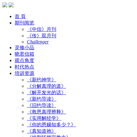
首 頁
期刊阅览
《中信》月刊
《传》双月刊
Challenger
灵修小品
晓君信箱
观点角度
时代热点
培训资源
《新约神学》
《分解真理的道》
《解开发光的话》
《新约导读》
《旧约导读》
《救恩真理辨释》
《实用解经学》
《你的恩赐知多少？》
《真知道祂》