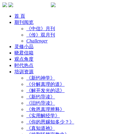
首 頁
期刊阅览
《中信》月刊
《传》双月刊
Challenger
灵修小品
晓君信箱
观点角度
时代热点
培训资源
《新约神学》
《分解真理的道》
《解开发光的话》
《新约导读》
《旧约导读》
《救恩真理辨释》
《实用解经学》
《你的恩赐知多少？》
《真知道祂》