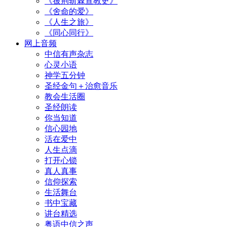
《披荆斩棘宣教史》
《舍命的爱》
《人生之旅》
《同心同行》
网上音频
中信有声杂志
心灵小语
神学五分钟
圣经金句＋治愈音乐
教会生活圈
圣经朗读
你当知道
信心园地
活在爱中
人生点滴
打开心锁
真人真事
信仰探索
生活舞台
书中宝藏
讲台精选
粤语中信之声