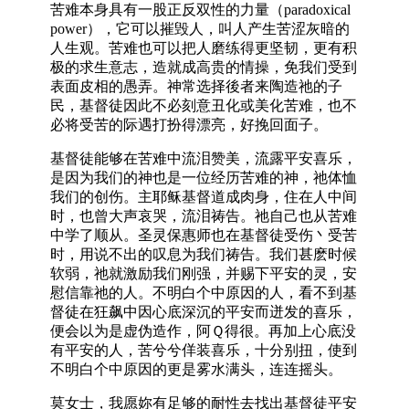
苦难本身具有一股正反双性的力量（paradoxical
power），它可以摧毁人，叫人产生苦涩灰暗的
人生观。苦难也可以把人磨练得更坚韧，更有积
极的求生意志，造就成高贵的情操，免我们受到
表面皮相的愚弄。神常选择後者来陶造祂的子
民，基督徒因此不必刻意丑化或美化苦难，也不
必将受苦的际遇打扮得漂亮，好挽回面子。
基督徒能够在苦难中流泪赞美，流露平安喜乐，
是因为我们的神也是一位经历苦难的神，祂体恤
我们的创伤。主耶稣基督道成肉身，住在人中间
时，也曾大声哀哭，流泪祷告。祂自己也从苦难
中学了顺从。圣灵保惠师也在基督徒受伤丶受苦
时，用说不出的叹息为我们祷告。我们甚麽时候
软弱，祂就激励我们刚强，并赐下平安的灵，安
慰信靠祂的人。不明白个中原因的人，看不到基
督徒在狂飙中因心底深沉的平安而迸发的喜乐，
便会以为是虚伪造作，阿Ｑ得很。再加上心底没
有平安的人，苦兮兮佯装喜乐，十分别扭，使到
不明白个中原因的更是雾水满头，连连摇头。
莫女士，我愿妳有足够的耐性去找出基督徒平安