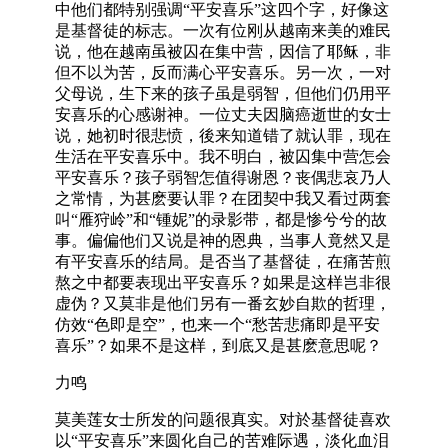
中他们都特别强调“平安喜乐”这四个字，好像这
是基督徒的标志。一次有位刚从越南来美的难民
说，他在越南虽被囚在集中营，因信了耶稣，非
但不以为苦，反而满心平安喜乐。另一次，一对
父母说，生下来的孩子虽是弱智，但他们仍用平
安喜乐的心感谢神。一位丈夫因脑癌逝世的女士
说，她初时很悲愤，後来知道错了就认罪，现在
生活在平安喜乐中。我不明白，被囚集中营怎会
平安喜乐？孩子弱智怎值得谢恩？丧偶悲哀乃人
之常情，为甚麽要认罪？在团契中我又看过两套
叫“雁狩岭”和“锺妮”的录影带，都是惨兮兮的故
事。偏偏他们又说是神的恩典，当事人竟然又是
有平安喜乐的结局。是否当了基督徒，在痛苦煎
熬之中都要表现出平安喜乐？如果是这样岂非很
虚伪？又莫非是他们另有一番玄妙自欺的哲理，
仿效“色即是空”，也来一个“愁苦悲痛即是平安
喜乐”？如果不是这样，到底又是甚麽意思呢？
力鸣
莫美莲女士所发的问题很真实。对於基督徒喜欢
以“平安喜乐”来圆化自己的苦难际遇，淡化血泪