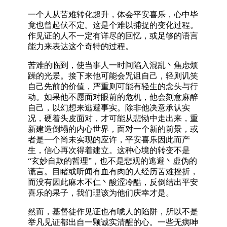
一个人从苦难转化超升，体会平安喜乐，心中毕
竟也曾起伏不定。这是个难以捕捉的变化过程。
作见证的人不一定有详尽的回忆，或足够的语言
能力来表达这个奇特的过程。
苦难的临到，使当事人一时间陷入混乱丶焦虑烦
躁的光景。接下来他可能会咒诅自己，轻则讥笑
自己先前的价值，严重则可能有轻生的念头与行
动。如果他不愿面对眼前的危机，他会刻意麻醉
自己，以幻想来逃避事实。除非他决意承认实
况，硬着头皮面对，才可能从悲恸中走出来，重
新建造倒塌的内心世界，面对一个新的前景，或
者是一个尚未实现的应许，平安喜乐因此而产
生，信心再次得着建立。这种心境的转变不是
“玄妙自欺的哲理”，也不是悲观的逃避丶虚伪的
谎言。目睹或听闻有血有肉的人经历苦难挫折，
而没有因此麻木不仁丶酸涩冷酷，反倒结出平安
喜乐的果子，我们理该为他们庆幸才是。
然而，基督徒作见证也有唬人的陷阱，所以不是
举凡见证都出自一颗诚实清醒的心。一些无病呻