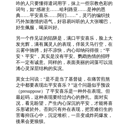
吟的人只要懂得遣词用字，抹上一些宗教色彩的
词句，如“感谢主……哈利路亚……是神的恩
典……平安喜乐……阿们……”，灵巧的编织技
巧外加激情的语气，好容易叫听的人大张嘴巴，
好生佩服，喝采叫好。
另一个作见证的陷阱是，满口平安喜乐，脸上大
发光辉，满有属灵人的表现，佯装天马行空，在
云雾中驰骋，好不凉快，内心却纳闷得很；“平
安丶平安”，其实是没有平安。鹦鹉热情的招呼
不一定有诚意。同样的，表面美丽的词藻可以混
淆心灵深层结构的实况。
莫女士问说：“是不是当了基督徒，在痛苦煎熬
之中都要表现出平安喜乐？”这个问题似乎预设
（presuppose）了平安喜乐是一种外在表现。但
最起码，这种表现要经过内心的挣扎。面对实
况，看见盼望，产生内心深沉的平安，才能将喜
乐形诸於外。否则只有外在表现，把苦难衍生的
苦毒抑压心中，沉淀堆积，一旦变成炸药爆发，
後果会更狼狈。