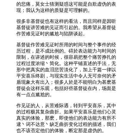
的悲痛，莫女士猜测疑惑这可能是自欺虚伪的表
现；我认为这样的质疑是可理解的。
很多非基督徒也有这样的看法，而且同样是因听
基督徒讲苦难的见证而引起的。我希望从基督徒
作苦难见证时的尴尬与陷阱谈起。
基督徒作苦难见证时所用的时间与整个事件的经
历过程，是不成比例的。碍於表达能力与时间的
限制，在讲述的时候，很容易把整个痛苦挣扎的
过程过度浓缩丶简化。这种平铺直述的手法，无
形中把真实的血泪悲苦淡化了，加上千篇一律以
平安喜乐终剧，与现实生活中令人无可奈何的矛
盾现象大有出入；很多人於是不能明白为甚麽基
督徒会这样乐观，包括好些基督徒在内，场面是
有一点点尴尬的。
作见证的人，从苦难际遇，转到平安喜乐，其中
的过程极其复杂曲折。如果平安喜乐是他们心灵
真实的体验，那麽，即使他们的表达能力有所不
逮丶词不达意丶缺乏曲折变化过程的描述，我们
也不该否定他们的体验，断定那是虚伪的。