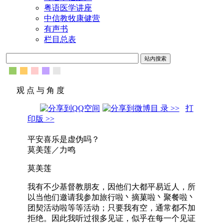
粤语医学讲座
中信教牧康健营
有声书
栏目总表
观 点 与 角 度
目 录 >>
打
印版 >>
平安喜乐是虚伪吗？
莫美莲／力鸣
莫美莲
我有不少基督教朋友，因他们大都平易近人，所
以当他们邀请我参加旅行啦丶摘菓啦丶聚餐啦丶
团契活动啦等等活动；只要我有空，通常都不加
拒绝。因此我听过很多见证，似乎在每一个见证